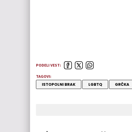
PODELI VEST:
TAGOVI:
ISTOPOLNI BRAK
LGBTQ
GRČKA