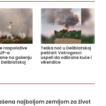
ve raspoložive
Teška noć u Deliblatskoj
UP-a
peščari: Vatrogasci
ane na gašenju
uspeli da odbrane kuće i
 Deliblatskoj
vikendice
lašena najboljom zemljom za život