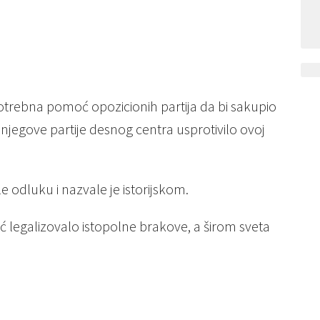
 potrebna pomoć opozicionih partija da bi sakupio
 njegove partije desnog centra usprotivilo ovoj
e odluku i nazvale je istorijskom.
eć legalizovalo istopolne brakove, a širom sveta