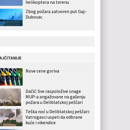
helikoptera na terenu
Zbog požara zatvoren put Gaj–
Dubovac
AJČITANIJE
Nove cene goriva
Dačić: Sve raspoložive snage
MUP-a angažovane na gašenju
požara u Deliblatskoj peščari
Teška noć u Deliblatskoj peščari:
Vatrogasci uspeli da odbrane
kuće i vikendice