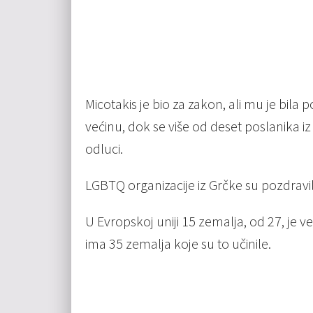
Micotakis je bio za zakon, ali mu je bila
većinu, dok se više od deset poslanika iz
odluci.
LGBTQ organizacije iz Grčke su pozdravil
U Evropskoj uniji 15 zemalja, od 27, je v
ima 35 zemalja koje su to učinile.