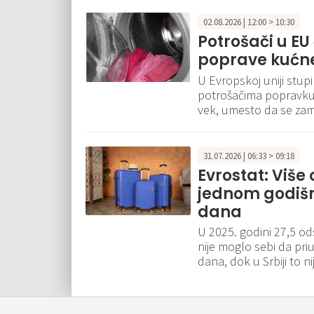
02.08.2026 | 12:00 > 10:30
Potrošači u E
poprave kućn
U Evropskoj uniji stup
potrošačima popravku e
vek, umesto da se za
31.07.2026 | 06:33 > 09:18
Evrostat: Više 
jednom godišn
dana
U 2025. godini 27,5 od
nije moglo sebi da pri
dana, dok u Srbiji to n