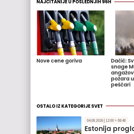
NAJČITANIJE U POSLEDNJIH 96H
Nove cene goriva
Dačić: S
snage M
angažov
požara u
peščari
OSTALO IZ KATEGORIJE SVET
04.08.2026 | 12:00 > 08:40
Estonija prog