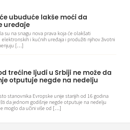
U će ubuduće lakše moći da
e uređaje
ila su na snagu nova prava koja će olakšati
lektronskih i kućnih uređaja i produžiti njihov životni
menjuju […]
od trećine ljudi u Srbiji ne može da
je otputuje negde na nedelju
sto stanovnika Evropske unije starijih od 16 godina
ušti da jednom godišnje negde otputuje na nedelju
ije moglo da učini više od […]