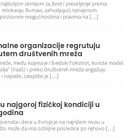
 najboljom zemljom za život i preseljenje prema
relokaciju Rumavi, zahvaljujući razvijenom
poslovnim mogućnostima i pravima na […]
nalne organizacije regrutuju
utem društvenih mreža
eže, među kojima je i švedski Fokstrot, koriste model
ilja" (VaaS) i preko društvenih mreža angažuju
 i napade, saopštio je […]
u najgoroj fizičkoj kondiciji u
 godina
escenata i dece u Evropi je na najnižem nivou u
 što može da ima ozbiljne posledice po njihovo […]