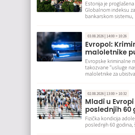
Estonija je proglašena
Globalnom indeksu za 
bankarskom sistemu, 
03.08.2026 | 14:00 > 10:26
Evropol: Krimi
maloletnike p
Evropske kriminalne mr
takozvane "usluge nas
maloletnike za ubistva
02.08.2026 | 13:00 > 10:32
Mladi u Evropi 
poslednjih 60
Fizička kondicija adol
poslednjih 60 godina,