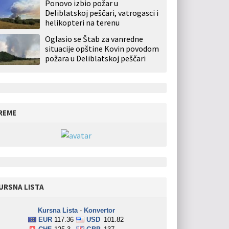
Ponovo izbio požar u
Deliblatskoj peščari, vatrogasci i
helikopteri na terenu
Oglasio se Štab za vanredne
situacije opštine Kovin povodom
požara u Deliblatskoj peščari
REME
URSNA LISTA