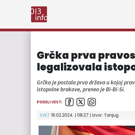
Grčka prva pravos
legalizovala istop
Grčka je postala prva država u kojoj prav
istopolne brakove, preneo je Bi-Bi-Si.
PODELI VEST:
SVET
16.02.2024. | 08:27
| Izvor:
Tanjug