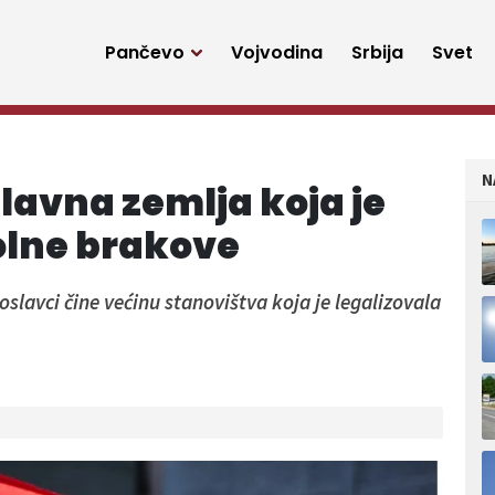
Pančevo
Vojvodina
Srbija
Svet
N
lavna zemlja koja je
olne brakove
oslavci čine većinu stanovištva koja je legalizovala