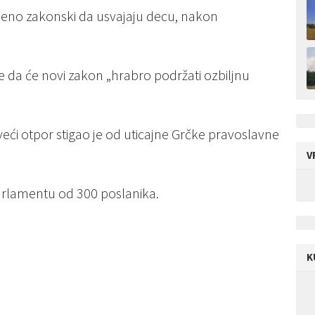
ljeno zakonski da usvajaju decu, nakon
je da će novi zakon „hrabro podržati ozbiljnu
eći otpor stigao je od uticajne Grčke pravoslavne
V
rlamentu od 300 poslanika.
K