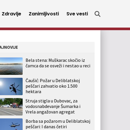
Zdravlje
Zanimljivosti
Sve vesti
AJNOVIJE
Bela stena: Muškarac skočio iz
čamca da se osveži i nestao u reci
Čaušić: Požar u Deliblatskoj
peščari zahvatio oko 1.500
hektara
Struja stigla u Dubovac, za
vodosnabdevanje Šumarka i
Vrela angažovan agregat
Borba sa požarom u Deliblatskoj
peščari: I danas četiri