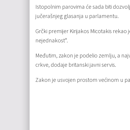
Istopolnim parovima će sada biti dozvo
jučerašnjeg glasanja u parlamentu.
Grčki premijer Kirijakos Micotakis rekao 
nejednakost“.
Međutim, zakon je podelio zemlju, a najv
crkve, dodaje britanski javni servis.
Zakon je usvojen prostom većinom u pa