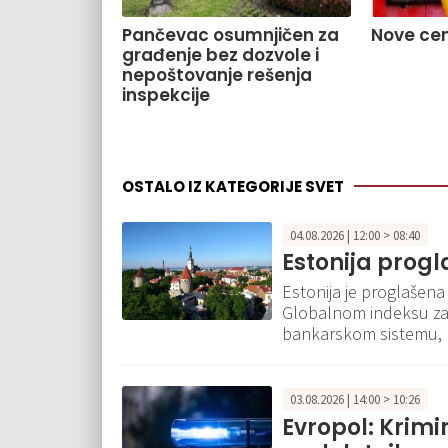
Pančevac osumnjičen za
Nove cen
građenje bez dozvole i
nepoštovanje rešenja
inspekcije
OSTALO IZ KATEGORIJE SVET
04.08.2026 | 12:00 > 08:40
Estonija prog
Estonija je proglašena
Globalnom indeksu za 
bankarskom sistemu, 
03.08.2026 | 14:00 > 10:26
Evropol: Krimi