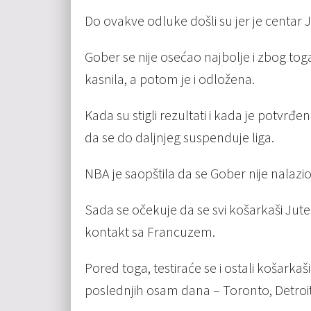
Do ovakve odluke došli su jer je centar 
Gober se nije osećao najbolje i zbog to
kasnila, a potom je i odložena.
Kada su stigli rezultati i kada je potvr
da se do daljnjeg suspenduje liga.
NBA je saopštila da se Gober nije nalazio
Sada se očekuje da se svi košarkaši Jute pr
kontakt sa Francuzem.
Pored toga, testiraće se i ostali košarkaši
poslednjih osam dana – Toronto, Detroit,