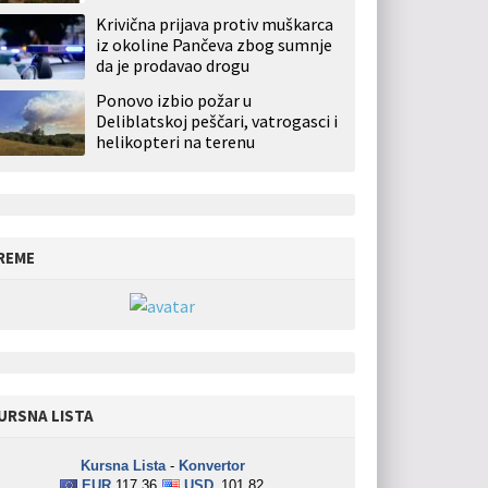
Krivična prijava protiv muškarca
iz okoline Pančeva zbog sumnje
da je prodavao drogu
Ponovo izbio požar u
Deliblatskoj peščari, vatrogasci i
helikopteri na terenu
REME
URSNA LISTA