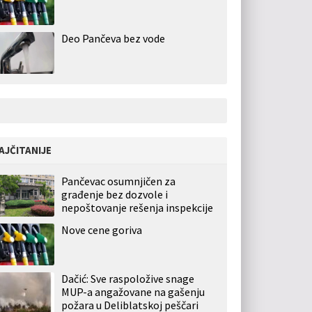
Deo Pančeva bez vode
AJČITANIJE
Pančevac osumnjičen za
građenje bez dozvole i
nepoštovanje rešenja inspekcije
Nove cene goriva
Dačić: Sve raspoložive snage
MUP-a angažovane na gašenju
požara u Deliblatskoj peščari