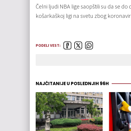
Čelni ljudi NBA lige saopštili su da se do
košarkaškoj ligi na svetu zbog koronavir
PODELI VEST:
NAJČITANIJE U POSLEDNJIH 96H