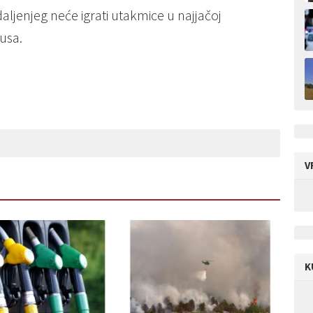
 daljenjeg neće igrati utakmice u najjačoj
usa.
V
K