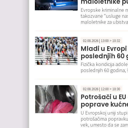
maloletnike p
Evropske kriminalne mr
takozvane "usluge nas
maloletnike za ubistva
02.08.2026 | 13:00 > 10:32
Mladi u Evropi 
poslednjih 60
Fizička kondicija adol
poslednjih 60 godina,
02.08.2026 | 12:00 > 10:30
Potrošači u E
poprave kućn
U Evropskoj uniji stup
potrošačima popravku e
vek, umesto da se za