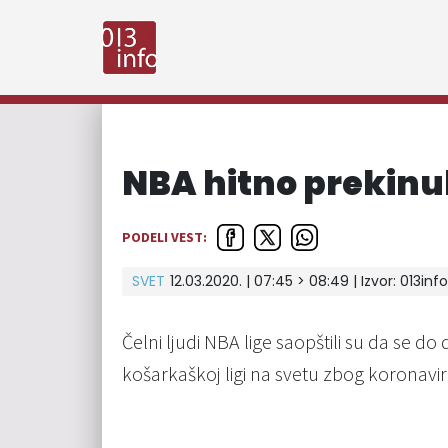
NBA hitno prekinu
PODELI VEST:
SVET
12.03.2020. | 07:45 > 08:49 | Izvor:
013info
Čelni ljudi NBA lige saopštili su da se do
košarkaškoj ligi na svetu zbog koronavir