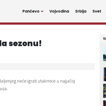
Pančevo
Vojvodina
Srbija
Svet
N
la sezonu!
 daljenjeg neće igrati utakmice u najjačoj
usa.