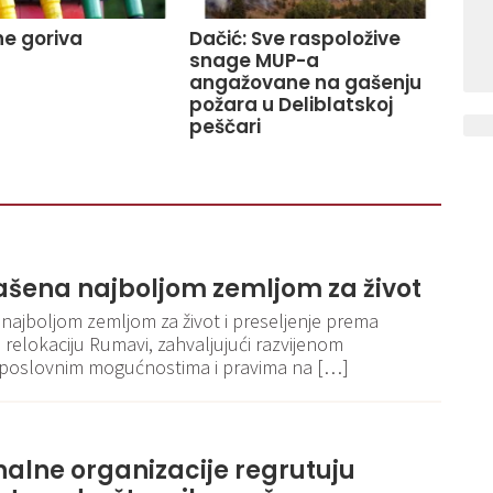
e goriva
Dačić: Sve raspoložive
snage MUP-a
angažovane na gašenju
požara u Deliblatskoj
peščari
lašena najboljom zemljom za život
 najboljom zemljom za život i preseljenje prema
relokaciju Rumavi, zahvaljujući razvijenom
poslovnim mogućnostima i pravima na […]
nalne organizacije regrutuju