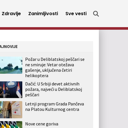
Zdravlje
Zanimljivosti
Sve vesti
AJNOVIJE
Požar u Deliblatskoj peščari se
ne smiruje: Vetar otežava
gašenje, uključena četiri
helikoptera
Dačić: U Srbiji devet aktivnih
požara, najveći u Deliblatskoj
peščari
Letnji program Grada Pančeva
na Platou Kulturnog centra
Nove cene goriva