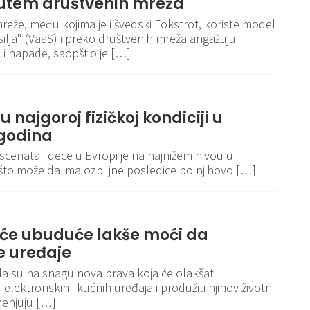
utem društvenih mreža
eže, među kojima je i švedski Fokstrot, koriste model
ilja" (VaaS) i preko društvenih mreža angažuju
 i napade, saopštio je […]
u najgoroj fizičkoj kondiciji u
 godina
escenata i dece u Evropi je na najnižem nivou u
 što može da ima ozbiljne posledice po njihovo […]
U će ubuduće lakše moći da
e uređaje
ila su na snagu nova prava koja će olakšati
lektronskih i kućnih uređaja i produžiti njihov životni
menjuju […]