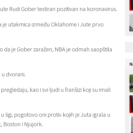
Jute Rudi Gober testiran pozitivan na koronavirus.
ga je utakmica između Oklahome i Jute prvo
đeno da je Gober zaražen, NBA je odmah saopštila
N
 u dvorani.
egledaju, kao i svi ljudi u franšizi koji su imali
 u ligi, pogotovo oni protiv kojih je Juta igrala u
 Boston i Njujork.