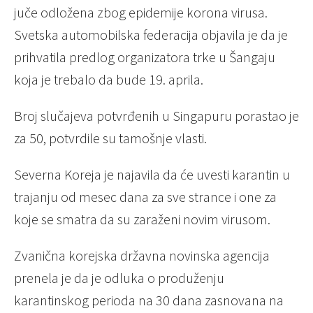
juče odložena zbog epidemije korona virusa.
Svetska automobilska federacija objavila je da je
prihvatila predlog organizatora trke u Šangaju
koja je trebalo da bude 19. aprila.
Broj slučajeva potvrđenih u Singapuru porastao je
za 50, potvrdile su tamošnje vlasti.
Severna Koreja je najavila da će uvesti karantin u
trajanju od mesec dana za sve strance i one za
koje se smatra da su zaraženi novim virusom.
Zvanična korejska državna novinska agencija
prenela je da je odluka o produženju
karantinskog perioda na 30 dana zasnovana na