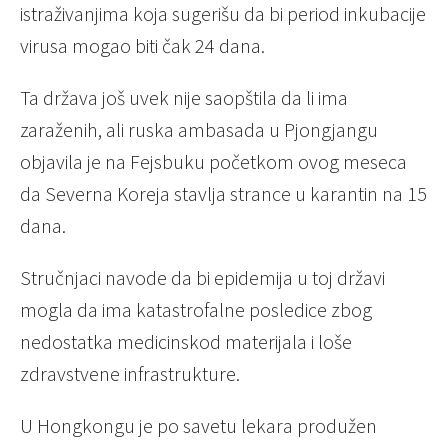
istraživanjima koja sugerišu da bi period inkubacije
virusa mogao biti čak 24 dana.
Ta država još uvek nije saopštila da li ima
zaraženih, ali ruska ambasada u Pjongjangu
objavila je na Fejsbuku početkom ovog meseca
da Severna Koreja stavlja strance u karantin na 15
dana.
Stručnjaci navode da bi epidemija u toj državi
mogla da ima katastrofalne posledice zbog
nedostatka medicinskod materijala i loše
zdravstvene infrastrukture.
U Hongkongu je po savetu lekara produžen