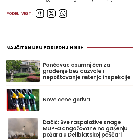
PODELI VEST:
NAJČITANIJE U POSLEDNJIH 96H
Pančevac osumnjičen za
građenje bez dozvole i
nepoštovanje rešenja inspekcije
Nove cene goriva
Dačić: Sve raspoložive snage
MUP-a angažovane na gašenju
požara u Deliblatskoj peščari