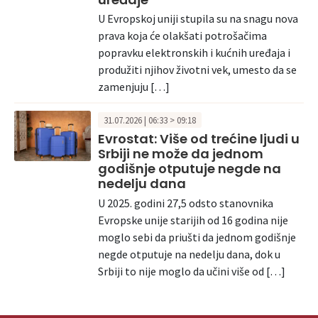
U Evropskoj uniji stupila su na snagu nova
prava koja će olakšati potrošačima
popravku elektronskih i kućnih uređaja i
produžiti njihov životni vek, umesto da se
zamenjuju […]
31.07.2026 | 06:33 > 09:18
Evrostat: Više od trećine ljudi u
Srbiji ne može da jednom
godišnje otputuje negde na
nedelju dana
U 2025. godini 27,5 odsto stanovnika
Evropske unije starijih od 16 godina nije
moglo sebi da priušti da jednom godišnje
negde otputuje na nedelju dana, dok u
Srbiji to nije moglo da učini više od […]