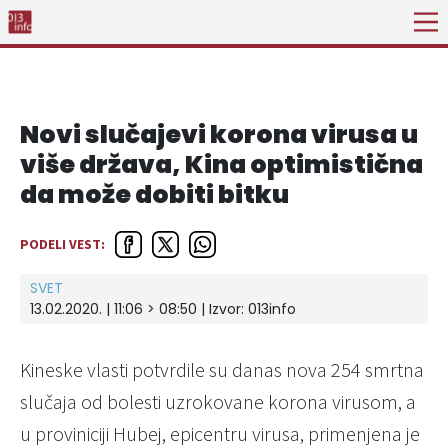
Novi slučajevi korona virusa u
više država, Kina optimistična
da može dobiti bitku
PODELI VEST:
SVET
13.02.2020. | 11:06 > 08:50 | Izvor:
013info
Kineske vlasti potvrdile su danas nova 254 smrtna
slučaja od bolesti uzrokovane korona virusom, a
u proviniciji Hubej, epicentru virusa, primenjena je