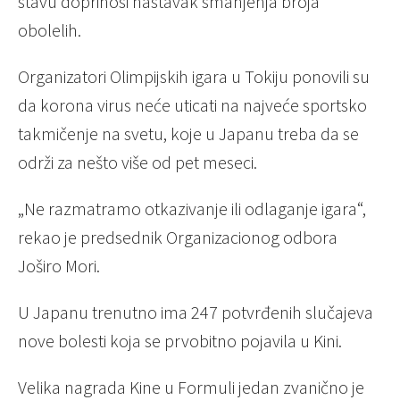
stavu doprinosi nastavak smanjenja broja
obolelih.
Organizatori Olimpijskih igara u Tokiju ponovili su
da korona virus neće uticati na najveće sportsko
takmičenje na svetu, koje u Japanu treba da se
održi za nešto više od pet meseci.
„Ne razmatramo otkazivanje ili odlaganje igara“,
rekao je predsednik Organizacionog odbora
Joširo Mori.
U Japanu trenutno ima 247 potvrđenih slučajeva
nove bolesti koja se prvobitno pojavila u Kini.
Velika nagrada Kine u Formuli jedan zvanično je