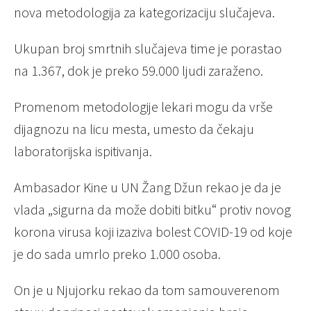
nova metodologija za kategorizaciju slučajeva.
Ukupan broj smrtnih slučajeva time je porastao
na 1.367, dok je preko 59.000 ljudi zaraženo.
Promenom metodologije lekari mogu da vrše
dijagnozu na licu mesta, umesto da čekaju
laboratorijska ispitivanja.
Ambasador Kine u UN Žang Džun rekao je da je
vlada „sigurna da može dobiti bitku“ protiv novog
korona virusa koji izaziva bolest COVID-19 od koje
je do sada umrlo preko 1.000 osoba.
On je u Njujorku rekao da tom samouverenom