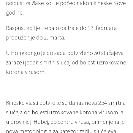
raspust za đake koji je počeo nakon kineske Nove
godine.
Raspust koji je trebalo da traje do 17. februara
produžen je do 2. marta.
U Hongkongu je do sada potvrđeno 50 slučajeva
zaraze i jedan smrtni slučaj od bolesti uzrokovane
korona virusom.
Kineske vlasti potvrdile su danas nova 254 smrtna
slučaja od bolesti uzrokovane korona virusom, a
u proviniciji Hubej, epicentru virusa, primenjena je
nova metodologija za kategorizaciju slučajeva.