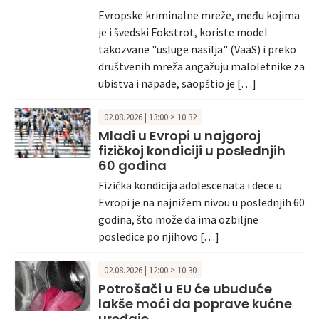
Evropske kriminalne mreže, među kojima
je i švedski Fokstrot, koriste model
takozvane "usluge nasilja" (VaaS) i preko
društvenih mreža angažuju maloletnike za
ubistva i napade, saopštio je […]
02.08.2026 | 13:00 > 10:32
Mladi u Evropi u najgoroj
fizičkoj kondiciji u poslednjih
60 godina
Fizička kondicija adolescenata i dece u
Evropi je na najnižem nivou u poslednjih 60
godina, što može da ima ozbiljne
posledice po njihovo […]
02.08.2026 | 12:00 > 10:30
Potrošači u EU će ubuduće
lakše moći da poprave kućne
uređaje