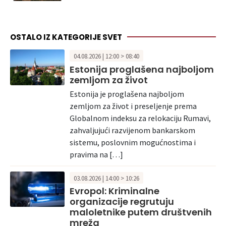
OSTALO IZ KATEGORIJE SVET
04.08.2026 | 12:00 > 08:40
Estonija proglašena najboljom
zemljom za život
Estonija je proglašena najboljom
zemljom za život i preseljenje prema
Globalnom indeksu za relokaciju Rumavi,
zahvaljujući razvijenom bankarskom
sistemu, poslovnim mogućnostima i
pravima na […]
03.08.2026 | 14:00 > 10:26
Evropol: Kriminalne
organizacije regrutuju
maloletnike putem društvenih
mreža