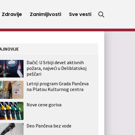
Zdravlje
Zanimljivosti
Sve vesti
AJNOVIJE
Dačić: U Srbiji devet aktivnih
požara, najveći u Deliblatskoj
peščari
Letnji program Grada Pančeva
na Platou Kulturnog centra
Nove cene goriva
Deo Pančeva bez vode