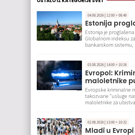
OSTALO IZ KATEGORIJE SVET
04.08.2026 | 12:00 > 08:40
Estonija prog
Estonija je proglašena
Globalnom indeksu za 
bankarskom sistemu, 
03.08.2026 | 14:00 > 10:26
Evropol: Krimi
maloletnike p
Evropske kriminalne mr
takozvane "usluge nas
maloletnike za ubistva
02.08.2026 | 13:00 > 10:32
Mladi u Evropi 