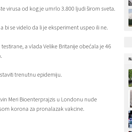
ste virusa od kog je umrlo 3.800 ljudi širom sveta.
a bi se videlo da li je eksperiment uspeo ili ne.
 testirane, a vlada Velike Britanije obećala je 46
.
N
taviti trenutnu epidemiju.
 Kvin Meri Bioenterprajzis u Londonu nude
rusom korona za pronalazak vakcine.