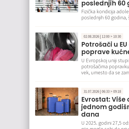
poslednjih 60
Fizička kondicija adol
poslednjih 60 godina,
02.08.2026 | 12:00 > 10:30
Potrošači u E
poprave kućn
U Evropskoj uniji stup
potrošačima popravku e
vek, umesto da se za
31.07.2026 | 06:33 > 09:18
Evrostat: Više 
jednom godišn
dana
U 2025. godini 27,5 od
nije moglo sebi da pri