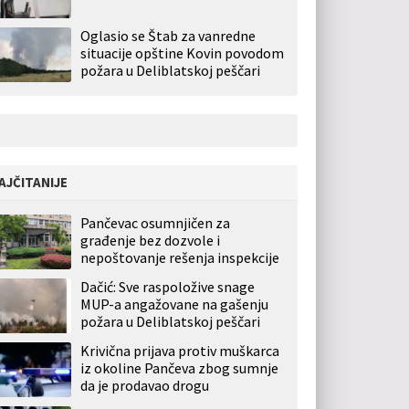
Oglasio se Štab za vanredne
situacije opštine Kovin povodom
požara u Deliblatskoj peščari
AJČITANIJE
Pančevac osumnjičen za
građenje bez dozvole i
nepoštovanje rešenja inspekcije
Dačić: Sve raspoložive snage
MUP-a angažovane na gašenju
požara u Deliblatskoj peščari
Krivična prijava protiv muškarca
iz okoline Pančeva zbog sumnje
da je prodavao drogu