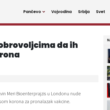
Pančevo
Vojvodina
Srbija
Svet
N
obrovoljcima da ih
orona
o
 Kvin Meri Bioenterprajzis u Londonu nude
rusom korona za pronalazak vakcine.