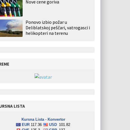
Nove cene goriva
Ponovo izbio požar u
Deliblatskoj peščari, vatrogasci i
helikopteri na terenu
REME
URSNA LISTA