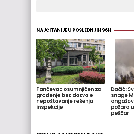
NAJČITANIJE U POSLEDNJIH 96H
Pančevac osumnjičen za
Dačić: S
građenje bez dozvole i
snage M
nepoštovanje rešenja
angažov
inspekcije
požara u
peščari