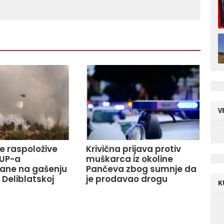
V
ve raspoložive
Krivična prijava protiv
UP-a
muškarca iz okoline
ane na gašenju
Pančeva zbog sumnje da
 Deliblatskoj
je prodavao drogu
K