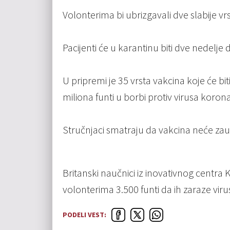
Volonterima bi ubrizgavali dve slabije vr
Pacijenti će u karantinu biti dve nedelje d
U pripremi je 35 vrsta vakcina koje će biti
miliona funti u borbi protiv virusa korona
Stručnjaci smatraju da vakcina neće zaus
Britanski naučnici iz inovativnog centra
volonterima 3.500 funti da ih zaraze vi
PODELI VEST: