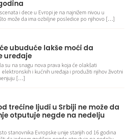
 godina
escenata i dece u Evropi je na najnižem nivou u
 što može da ima ozbiljne posledice po njihovo […]
U će ubuduće lakše moći da
e uređaje
ila su na snagu nova prava koja će olakšati
lektronskih i kućnih uređaja i produžiti njihov životni
menjuju […]
od trećine ljudi u Srbiji ne može da
je otputuje negde na nedelju
sto stanovnika Evropske unije starijih od 16 godina
ušti da jednom godišnje negde otputuje na nedelju