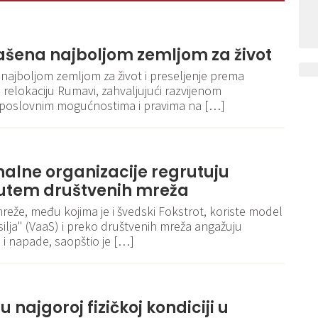
lašena najboljom zemljom za život
 najboljom zemljom za život i preseljenje prema
relokaciju Rumavi, zahvaljujući razvijenom
poslovnim mogućnostima i pravima na […]
nalne organizacije regrutuju
utem društvenih mreža
eže, među kojima je i švedski Fokstrot, koriste model
ilja" (VaaS) i preko društvenih mreža angažuju
 i napade, saopštio je […]
u najgoroj fizičkoj kondiciji u