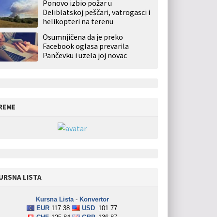
Ponovo izbio požar u
Deliblatskoj peščari, vatrogasci i
helikopteri na terenu
Osumnjičena da je preko
Facebook oglasa prevarila
Pančevku i uzela joj novac
REME
URSNA LISTA