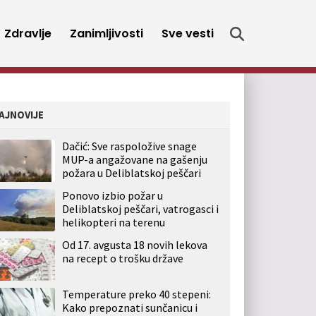
Zdravlje
Zanimljivosti
Sve vesti
AJNOVIJE
Dačić: Sve raspoložive snage
MUP-a angažovane na gašenju
požara u Deliblatskoj peščari
Ponovo izbio požar u
Deliblatskoj peščari, vatrogasci i
helikopteri na terenu
Od 17. avgusta 18 novih lekova
na recept o trošku države
Temperature preko 40 stepeni:
Kako prepoznati sunčanicu i