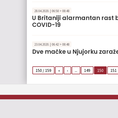
28.04.2020. | 06:58 > 08:48
U Britaniji alarmantan rast
COVID-19
23.04.2020. | 06:42 > 08:48
Dve mačke u Njujorku zaraž
150 / 159
«
‹
...
149
150
151
Oglašavanje
O nama
Impresum
Kontakt