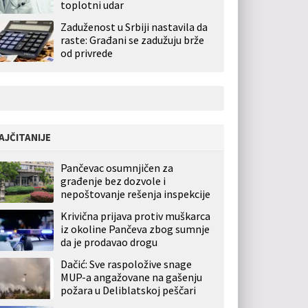
toplotni udar
Zaduženost u Srbiji nastavila da
raste: Građani se zadužuju brže
od privrede
AJČITANIJE
Pančevac osumnjičen za
građenje bez dozvole i
nepoštovanje rešenja inspekcije
Krivična prijava protiv muškarca
iz okoline Pančeva zbog sumnje
da je prodavao drogu
Dačić: Sve raspoložive snage
MUP-a angažovane na gašenju
požara u Deliblatskoj peščari