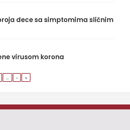
 broja dece sa simptomima sličnim
ene virusom korona
...
›
»
Pravila i politika privatnosti