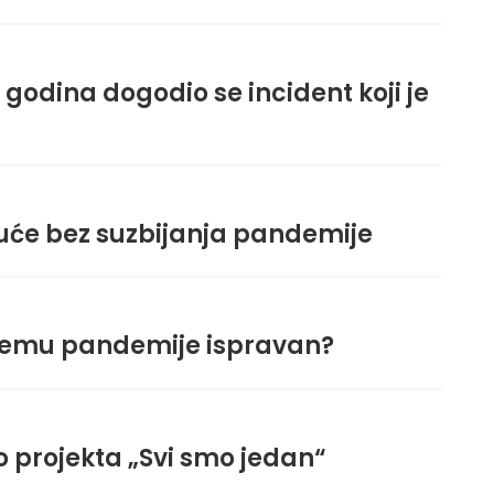
godina dogodio se incident koji je
uće bez suzbijanja pandemije
oblemu pandemije ispravan?
ko projekta „Svi smo jedan“