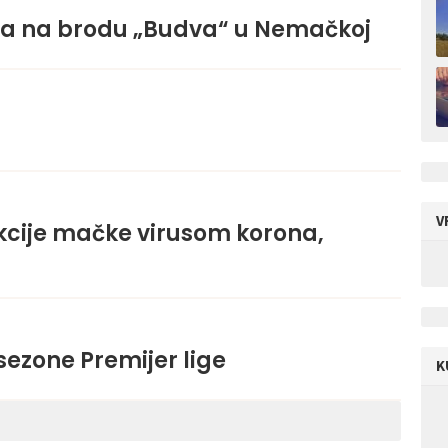
na na brodu „Budva“ u Nemačkoj
V
ekcije mačke virusom korona,
sezone Premijer lige
K