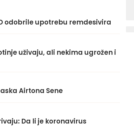
AD odobrile upotrebu remdesivira
tinje uživaju, ali nekima ugrožen i
laska Airtona Sene
vaju: Da li je koronavirus