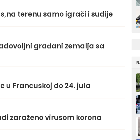
s,na terenu samo igrači i sudije
adovoljni građani zemalja sa
N
 u Francuskoj do 24. jula
ljudi zaraženo virusom korona