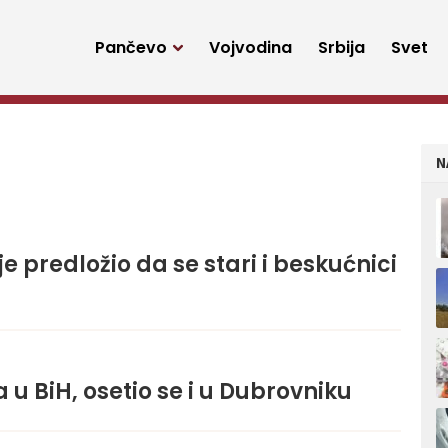
Pančevo
Vojvodina
Srbija
Svet
N
e predložio da se stari i beskućnici
 u BiH, osetio se i u Dubrovniku