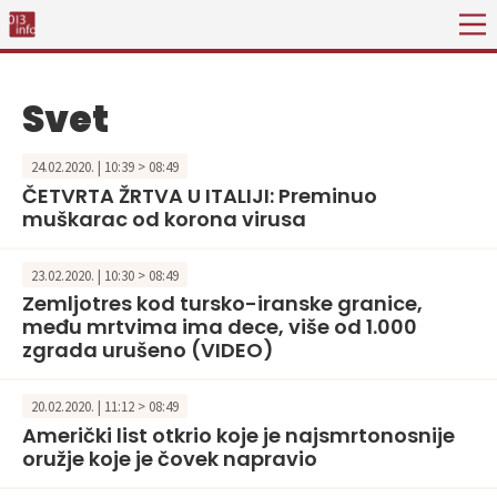
Svet
24.02.2020. | 10:39 > 08:49
ČETVRTA ŽRTVA U ITALIJI: Preminuo
muškarac od korona virusa
23.02.2020. | 10:30 > 08:49
Zemljotres kod tursko-iranske granice,
među mrtvima ima dece, više od 1.000
zgrada urušeno (VIDEO)
20.02.2020. | 11:12 > 08:49
Američki list otkrio koje je najsmrtonosnije
oružje koje je čovek napravio