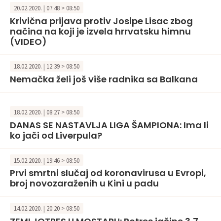
20.02.2020. | 07:48 > 08:50
Krivična prijava protiv Josipe Lisac zbog
načina na koji je izvela hrrvatsku himnu
(VIDEO)
18.02.2020. | 12:39 > 08:50
Nemačka želi još više radnika sa Balkana
18.02.2020. | 08:27 > 08:50
DANAS SE NASTAVLJA LIGA ŠAMPIONA: Ima li
ko jači od Liverpula?
15.02.2020. | 19:46 > 08:50
Prvi smrtni slučaj od koronavirusa u Evropi,
broj novozaraženih u Kini u padu
14.02.2020. | 20:20 > 08:50