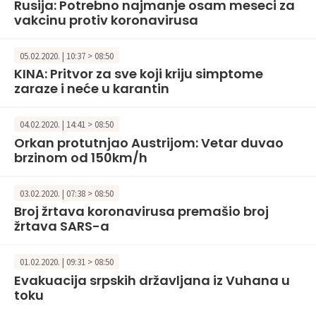
Rusija: Potrebno najmanje osam meseci za
vakcinu protiv koronavirusa
05.02.2020. | 10:37 > 08:50
KINA: Pritvor za sve koji kriju simptome
zaraze i neće u karantin
04.02.2020. | 14:41 > 08:50
Orkan protutnjao Austrijom: Vetar duvao
brzinom od 150km/h
03.02.2020. | 07:38 > 08:50
Broj žrtava koronavirusa premašio broj
žrtava SARS-a
01.02.2020. | 09:31 > 08:50
Evakuacija srpskih državljana iz Vuhana u
toku