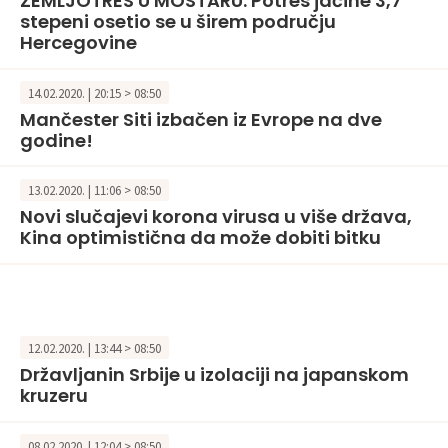
ZEMLJOTRES U MOSTARU: Potres jačine 3,7
stepeni osetio se u širem području
Hercegovine
14.02.2020. | 20:15 > 08:50
Mančester Siti izbačen iz Evrope na dve
godine!
13.02.2020. | 11:06 > 08:50
Novi slučajevi korona virusa u više država,
Kina optimistična da može dobiti bitku
12.02.2020. | 13:44 > 08:50
Državljanin Srbije u izolaciji na japanskom
kruzeru
08.02.2020. | 12:04 > 08:50