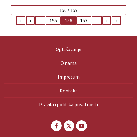
156 / 159
«
‹
...
155
156
157
...
›
»
Oglašavanje
O nama
Impresum
Kontakt
Pravila i politika privatnosti