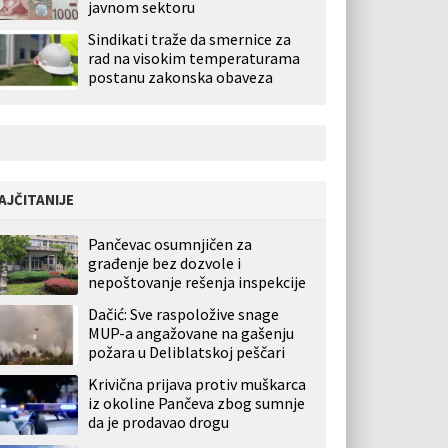
javnom sektoru
Sindikati traže da smernice za
rad na visokim temperaturama
postanu zakonska obaveza
AJČITANIJE
Pančevac osumnjičen za
građenje bez dozvole i
nepoštovanje rešenja inspekcije
Dačić: Sve raspoložive snage
MUP-a angažovane na gašenju
požara u Deliblatskoj peščari
Krivična prijava protiv muškarca
iz okoline Pančeva zbog sumnje
da je prodavao drogu