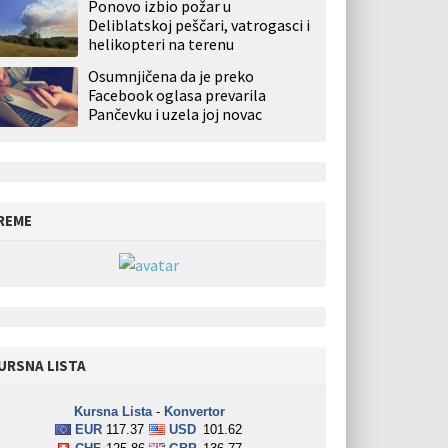
Ponovo izbio požar u
Deliblatskoj peščari, vatrogasci i
helikopteri na terenu
Osumnjičena da je preko
Facebook oglasa prevarila
Pančevku i uzela joj novac
REME
URSNA LISTA