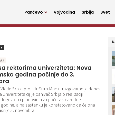
Pančevo
Vojvodina
Srbija
Svet
N
a
6:52
a rektorima univerziteta: Nova
ska godina počinje do 3.
bra
Vlade Srbije prof. dr Đuro Macut razgovarao je danas
univerziteta čiji je osnivač Srbija o realizaciji
 dogovora i planovima za početak naredne
godine, a na sastanku je konstatovano da će ona
asnije 3. novembra.