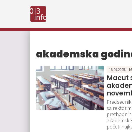
akademska godin
18.09.2025. | 1
Macut s
akadem
novem
Predsednik 
sa rektorima 
prethodnih
akademske 
početi najk