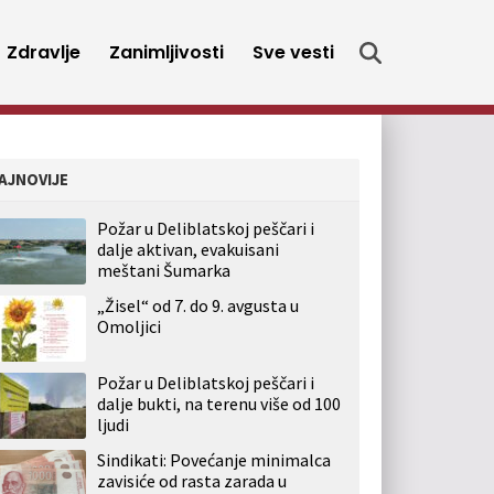
Zdravlje
Zanimljivosti
Sve vesti
AJNOVIJE
Požar u Deliblatskoj peščari i
dalje aktivan, evakuisani
meštani Šumarka
„Žisel“ od 7. do 9. avgusta u
Omoljici
Požar u Deliblatskoj peščari i
dalje bukti, na terenu više od 100
ljudi
Sindikati: Povećanje minimalca
zavisiće od rasta zarada u