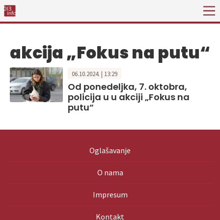
akcija „Fokus na putu“
06.10.2024. | 13:29
Od ponedeljka, 7. oktobra,
policija u u akciji „Fokus na
putu“
Oglašavanje
O nama
Impresum
Kontakt