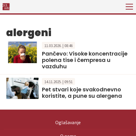
alergeni
11.03.2026. | 08:46
Pančevo: Visoke koncentracije
polena tise i čempresa u
vazduhu
14.11.2025. | 09:51
Pet stvari koje svakodnevno
koristite, a pune su alergena
Oglašavanje