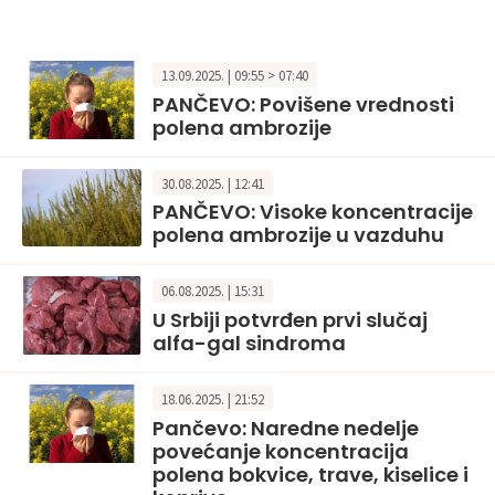
13.09.2025. | 09:55 > 07:40
PANČEVO: Povišene vrednosti
polena ambrozije
30.08.2025. | 12:41
PANČEVO: Visoke koncentracije
polena ambrozije u vazduhu
06.08.2025. | 15:31
U Srbiji potvrđen prvi slučaj
alfa-gal sindroma
18.06.2025. | 21:52
Pančevo: Naredne nedelje
povećanje koncentracija
polena bokvice, trave, kiselice i