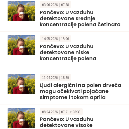
03.06.2026. | 07:38
Pančevo: U vazduhu
detektovane srednje
koncentracije polena četinara
14.05.2026. | 15:06
Pančevo: U vazduhu
detektovane niske
koncentracije polena
11.04.2026. | 18:39
Ljudi alergični na polen drveća
mogu očekivati pojačane
simptome i tokom aprila
08.04.2026. | 07:21 > 08:33
Pančevo: U vazduhu
detektovane visoke