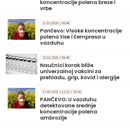
koncentracije polena breze i
vrbe
11.03.2026. | 08:46
Pančevo: Visoke koncentracije
polena tise i čempresa u
vazduhu
22.02.2026. | 08:48
Naučnici korak bliže
univerzalnoj vakcini za
prehladu, grip, kovid i alergije
17.09.2025. | 12:23 > 19:26
PANČEVO: U vazduhu
detektovane srednje
koncentracije polena
ambrozije