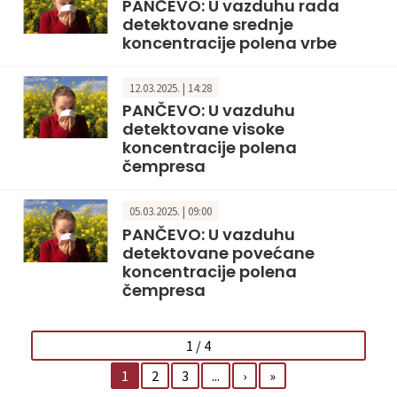
PANČEVO: U vazduhu rada
detektovane srednje
koncentracije polena vrbe
12.03.2025. | 14:28
PANČEVO: U vazduhu
detektovane visoke
koncentracije polena
čempresa
05.03.2025. | 09:00
PANČEVO: U vazduhu
detektovane povećane
koncentracije polena
čempresa
1 / 4
1
2
3
...
›
»