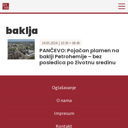
baklja
24.05.2024. | 10:30 > 08:45
PANČEVO: Pojačan plamen na
baklji Petrohemije – bez
posledica po životnu sredinu
Oglašavanje
O nama
Impresum
Kontakt