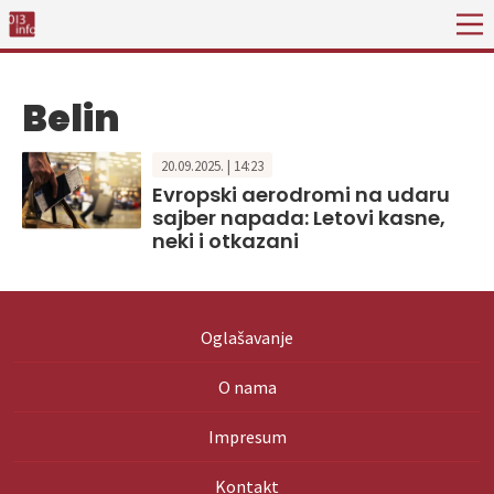
Belin
20.09.2025. | 14:23
Evropski aerodromi na udaru
sajber napada: Letovi kasne,
neki i otkazani
Oglašavanje
O nama
Impresum
Kontakt