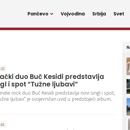
Pančevo
Vojvodina
Srbija
Svet
N
6:32
čki duo Buč Kesidi predstavlja
ngl i spot “Tužne ljubavi”
indie rock duo Buč Kesidi predstavlja novi singl i spot,
žne ljubavi” je svojevrstan uvid u predstojeći album.
4:01