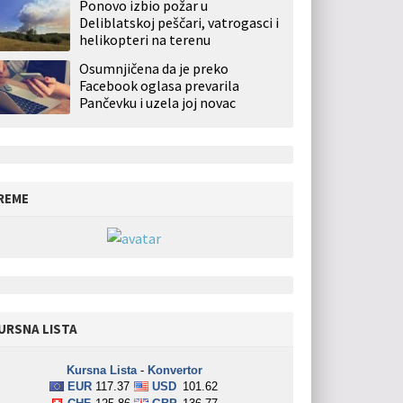
Ponovo izbio požar u
Deliblatskoj peščari, vatrogasci i
helikopteri na terenu
Osumnjičena da je preko
Facebook oglasa prevarila
Pančevku i uzela joj novac
REME
URSNA LISTA