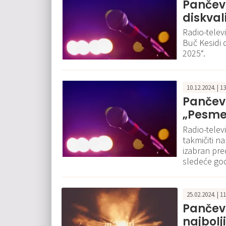
Pančev
diskval
Radio-telev
Buč Kesidi 
2025“.
10.12.2024. | 1
Pančev
„Pesme 
Radio-televi
takmičiti na
izabran pre
sledeće god
25.02.2024. | 1
Pančeva
najbolj