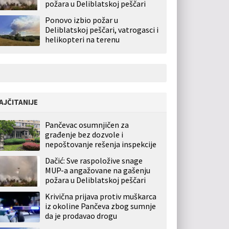
požara u Deliblatskoj peščari
Ponovo izbio požar u
Deliblatskoj peščari, vatrogasci i
helikopteri na terenu
AJČITANIJE
Pančevac osumnjičen za
građenje bez dozvole i
nepoštovanje rešenja inspekcije
Dačić: Sve raspoložive snage
MUP-a angažovane na gašenju
požara u Deliblatskoj peščari
Krivična prijava protiv muškarca
iz okoline Pančeva zbog sumnje
da je prodavao drogu