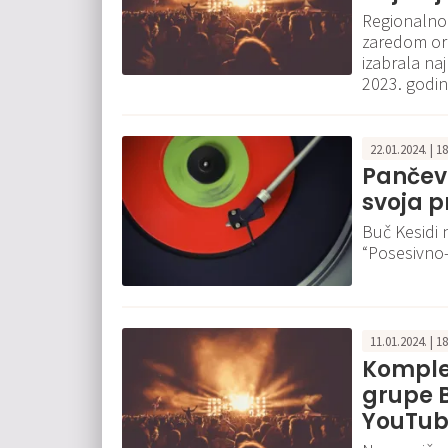
Regionalno 
zaredom or
izabrala naj
2023. godin
22.01.2024. | 1
Pančeva
svoja p
Buč Kesidi 
“Posesivno-
11.01.2024. | 1
Komple
grupe 
YouTub