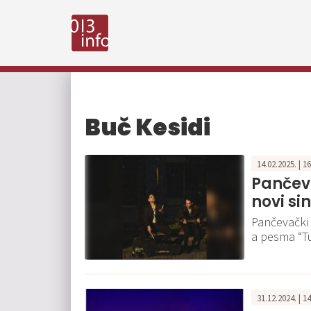
Buč Kesidi
14.02.2025. | 1
Pančeva
novi si
Pančevački 
a pesma “Tu
31.12.2024. | 1