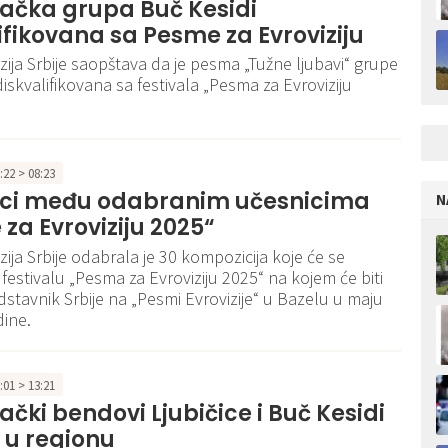
ačka grupa Buč Kesidi
ifikovana sa Pesme za Evroviziju
izija Srbije saopštava da je pesma „Tužne ljubavi“ grupe
diskvalifikovana sa festivala „Pesma za Evroviziju
3:22 > 08:23
ci među odabranim učesnicima
N
za Evroviziju 2025“
zija Srbije odabrala je 30 kompozicija koje će se
 festivalu „Pesma za Evroviziju 2025“ na kojem će biti
dstavnik Srbije na „Pesmi Evrovizije“ u Bazelu u maju
ine.
1:01 > 13:21
čki bendovi Ljubičice i Buč Kesidi
i u regionu