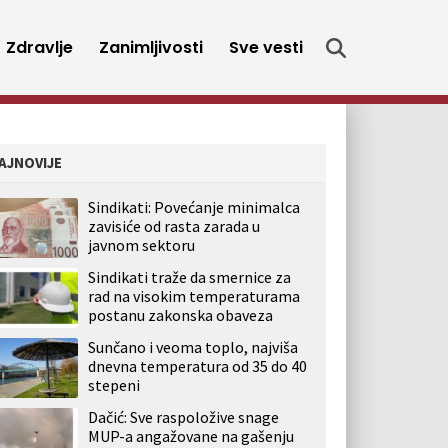
Zdravlje
Zanimljivosti
Sve vesti
AJNOVIJE
Sindikati: Povećanje minimalca
zavisiće od rasta zarada u
javnom sektoru
Sindikati traže da smernice za
rad na visokim temperaturama
postanu zakonska obaveza
Sunčano i veoma toplo, najviša
dnevna temperatura od 35 do 40
stepeni
Dačić: Sve raspoložive snage
MUP-a angažovane na gašenju