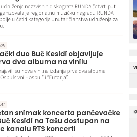
udruženje nezavisnih diskografa RUNDA četvrti put
ganizovala je regionalnu muzičku nagradu RUNDA i
bolje u četiri kategorije unutar članstva udruženja za
u.
8:25
čki duo Buč Kesidi objavljuje
rva dva albuma na vinilu
V
najavili su nova vinilna izdanja prva dva albuma
Ospulsivni Hospul” i “Euforija”.
8:47
tan snimak koncerta pančevačke
K
Buč Kesidi na Tašu dostupan na
e kanalu RTS koncerti