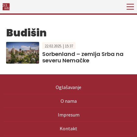
Budišin
22.02.2025. | 15:37
Sorbenland – zemlja Srba na
severu Nemačke
Oglašavanje
O nama
Impresum
Kontakt