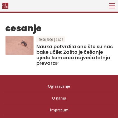
cesanje
29.06.2026. | 11:02
Nauka potvrdila ono što su nas
bake učile: Zašto je češanje
ujeda komarca najveća letnja
prevara?
Oglašavanje
O nama
Impresum