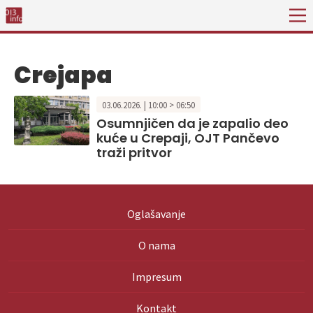
Crejapa
03.06.2026. | 10:00 > 06:50
Osumnjičen da je zapalio deo
kuće u Crepaji, OJT Pančevo
traži pritvor
Oglašavanje
O nama
Impresum
Kontakt