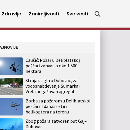
Zdravlje
Zanimljivosti
Sve vesti
AJNOVIJE
Čaušić: Požar u Deliblatskoj
peščari zahvatio oko 1.500
hektara
Struja stigla u Dubovac, za
vodosnabdevanje Šumarka i
Vrela angažovan agregat
Borba sa požarom u Deliblatskoj
peščari: I danas četiri
helikoptera na terenu
Zbog požara zatvoren put Gaj–
Dubovac