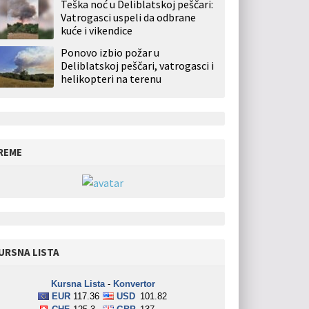
Teška noć u Deliblatskoj peščari:
Vatrogasci uspeli da odbrane
kuće i vikendice
Ponovo izbio požar u
Deliblatskoj peščari, vatrogasci i
helikopteri na terenu
REME
URSNA LISTA