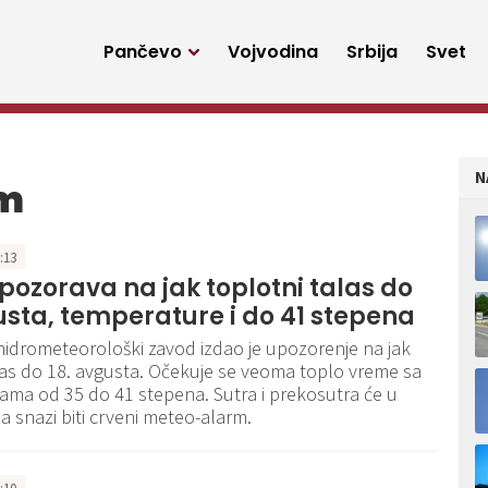
Pančevo
Vojvodina
Srbija
Svet
N
rm
3:13
ozorava na jak toplotni talas do
usta, temperature i do 41 stepena
hidrometeorološki zavod izdao je upozorenje na jak
las do 18. avgusta. Očekuje se veoma toplo vreme sa
ma od 35 do 41 stepena. Sutra i prekosutra će u
 na snazi biti crveni meteo-alarm.