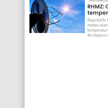
10.07.2024. | 1
RHMZ: C
temper
Republički 
meteo-alar
temperature
40 stepeni C