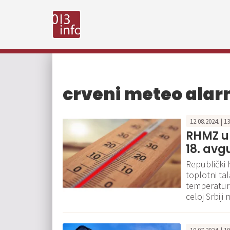
crveni meteo ala
12.08.2024. | 1
RHMZ up
18. avg
Republički 
toplotni ta
temperatura
celoj Srbiji