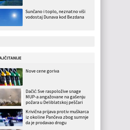
Sunčano i toplo, neznatno viši
vodostaj Dunava kod Bezdana
AJČITANIJE
Nove cene goriva
Dačić: Sve raspoložive snage
MUP-a angažovane na gašenju
požara u Deliblatskoj peščari
Krivična prijava protiv muškarca
iz okoline Pančeva zbog sumnje
da je prodavao drogu