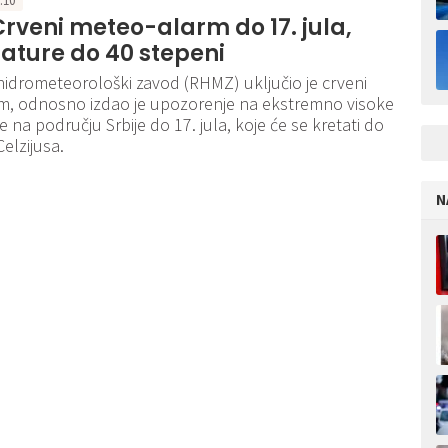
9:10
rveni meteo-alarm do 17. jula,
ature do 40 stepeni
hidrometeorološki zavod (RHMZ) uključio je crveni
m, odnosno izdao je upozorenje na ekstremno visoke
 na području Srbije do 17. jula, koje će se kretati do
elzijusa.
N