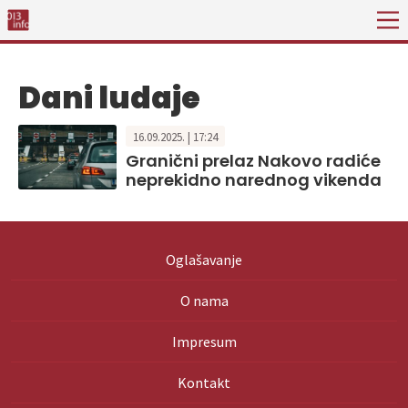
Dani ludaje
16.09.2025. | 17:24
Granični prelaz Nakovo radiće
neprekidno narednog vikenda
Oglašavanje
O nama
Impresum
Kontakt