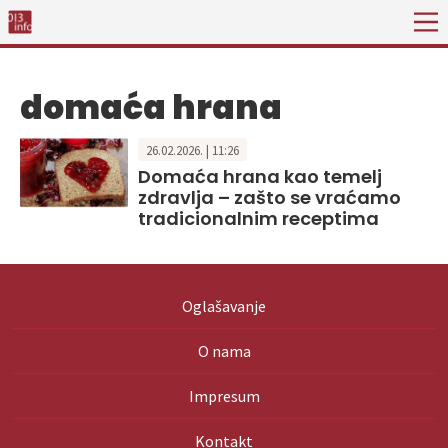
domaća hrana
26.02.2026. | 11:26
Domaća hrana kao temelj
zdravlja – zašto se vraćamo
tradicionalnim receptima
Oglašavanje
O nama
Impresum
Kontakt