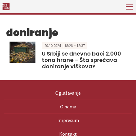
doniranje
20.10.2024. | 18:26 > 18:37
U Srbiji se dnevno baci 2.000
tona hrane – Šta sprečava
doniranje viškova?
Oglašavanje
O nama
Impresum
Kontakt