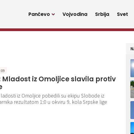
Pančevo
Vojvodina
Srbija
Svet
N
2:09
 Mladost iz Omoljice slavila protiv
e
ladosti iz Omoljice pobedili su ekipu Slobode iz
rnika rezultatom 1:0 u okviru 9. kola Srpske lige