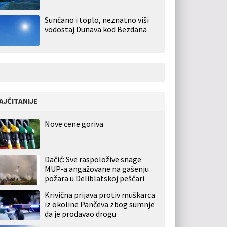
Sunčano i toplo, neznatno viši
vodostaj Dunava kod Bezdana
AJČITANIJE
Nove cene goriva
Dačić: Sve raspoložive snage
MUP-a angažovane na gašenju
požara u Deliblatskoj peščari
Krivična prijava protiv muškarca
iz okoline Pančeva zbog sumnje
da je prodavao drogu