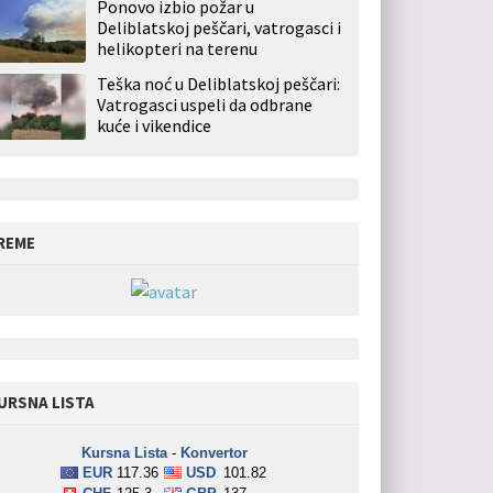
Ponovo izbio požar u
Deliblatskoj peščari, vatrogasci i
helikopteri na terenu
Teška noć u Deliblatskoj peščari:
Vatrogasci uspeli da odbrane
kuće i vikendice
REME
URSNA LISTA