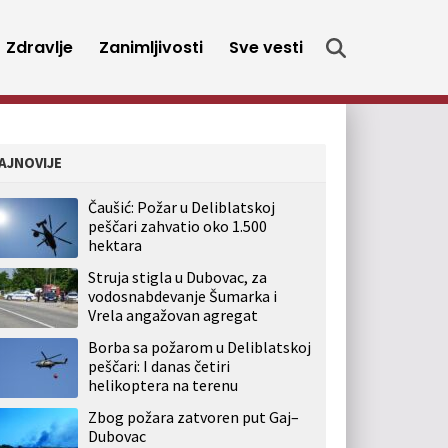
Zdravlje
Zanimljivosti
Sve vesti
AJNOVIJE
Čaušić: Požar u Deliblatskoj
peščari zahvatio oko 1.500
hektara
Struja stigla u Dubovac, za
vodosnabdevanje Šumarka i
Vrela angažovan agregat
Borba sa požarom u Deliblatskoj
peščari: I danas četiri
helikoptera na terenu
Zbog požara zatvoren put Gaj–
Dubovac