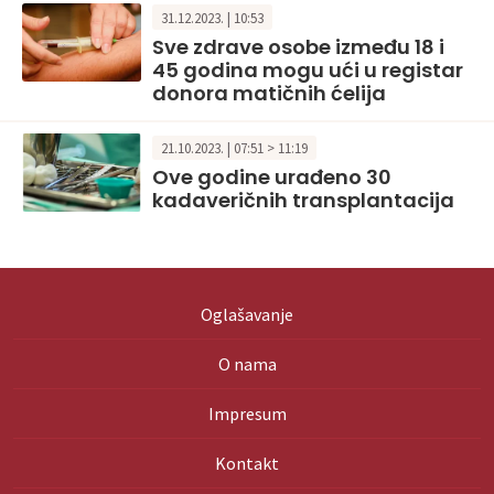
31.12.2023. | 10:53
Sve zdrave osobe između 18 i
45 godina mogu ući u registar
donora matičnih ćelija
21.10.2023. | 07:51 > 11:19
Ove godine urađeno 30
kadaveričnih transplantacija
Oglašavanje
O nama
Impresum
Kontakt