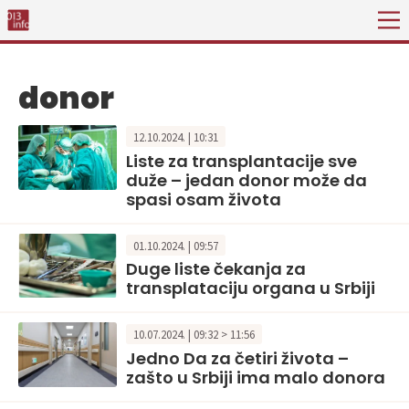
donor
12.10.2024. | 10:31
Liste za transplantacije sve
duže – jedan donor može da
spasi osam života
01.10.2024. | 09:57
Duge liste čekanja za
transplataciju organa u Srbiji
10.07.2024. | 09:32 > 11:56
Jedno Da za četiri života –
zašto u Srbiji ima malo donora