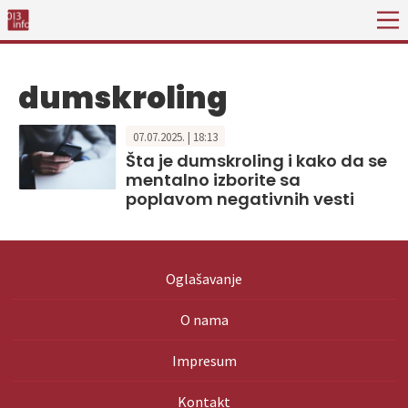
dumskroling
07.07.2025. | 18:13
Šta je dumskroling i kako da se
mentalno izborite sa
poplavom negativnih vesti
Oglašavanje
O nama
Impresum
Kontakt