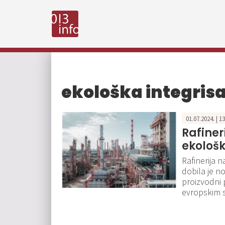
ekološka integris
01.07.2024. | 1
Rafiner
ekološk
Rafinerija 
dobila je n
proizvodni 
evropskim s