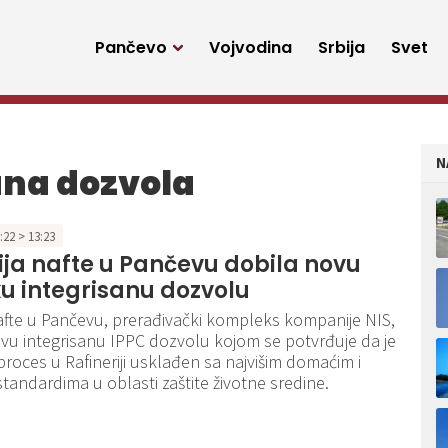
Pančevo
Vojvodina
Srbija
Svet
N
ana dozvola
3:22 > 13:23
ija nafte u Pančevu dobila novu
u integrisanu dozvolu
nafte u Pančevu, prerađivački kompleks kompanije NIS,
ovu integrisanu IPPC dozvolu kojom se potvrđuje da je
proces u Rafineriji usklađen sa najvišim domaćim i
tandardima u oblasti zaštite životne sredine.