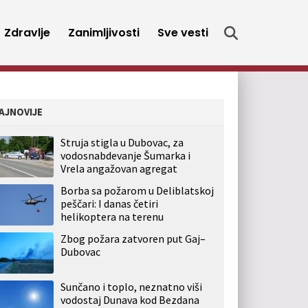
Zdravlje
Zanimljivosti
Sve vesti
AJNOVIJE
Struja stigla u Dubovac, za
vodosnabdevanje Šumarka i
Vrela angažovan agregat
Borba sa požarom u Deliblatskoj
peščari: I danas četiri
helikoptera na terenu
Zbog požara zatvoren put Gaj–
Dubovac
Sunčano i toplo, neznatno viši
vodostaj Dunava kod Bezdana