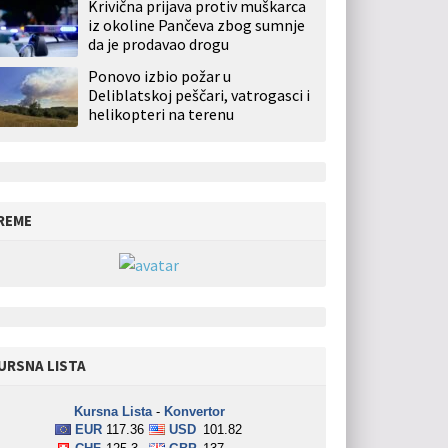
Krivična prijava protiv muškarca
iz okoline Pančeva zbog sumnje
da je prodavao drogu
Ponovo izbio požar u
Deliblatskoj peščari, vatrogasci i
helikopteri na terenu
REME
URSNA LISTA