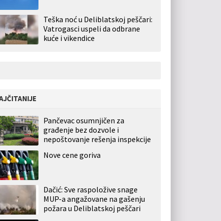
Teška noć u Deliblatskoj peščari:
Vatrogasci uspeli da odbrane
kuće i vikendice
AJČITANIJE
Pančevac osumnjičen za
građenje bez dozvole i
nepoštovanje rešenja inspekcije
Nove cene goriva
Dačić: Sve raspoložive snage
MUP-a angažovane na gašenju
požara u Deliblatskoj peščari