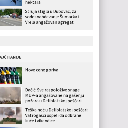
hektara
Struja stigla u Dubovac, za
vodosnabdevanje Šumarka i
Vrela angažovan agregat
AJČITANIJE
Nove cene goriva
Dačić: Sve raspoložive snage
MUP-a angažovane na gašenju
požara u Deliblatskoj peščari
Teška noć u Deliblatskoj peščari:
Vatrogasci uspeli da odbrane
kuće i vikendice