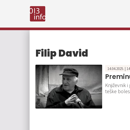
Filip David
14.04.2025. | 1
Preminu
Književnik 
teške bolest