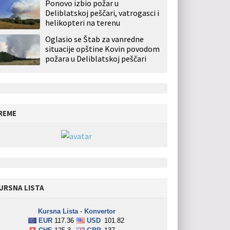
Ponovo izbio požar u
Deliblatskoj peščari, vatrogasci i
helikopteri na terenu
Oglasio se Štab za vanredne
situacije opštine Kovin povodom
požara u Deliblatskoj peščari
REME
URSNA LISTA