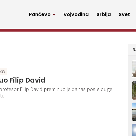
Pančevo
Vojvodina
Srbija
Svet
N
4:33
o Filip David
i profesor Filip David preminuo je danas posle duge i
i.