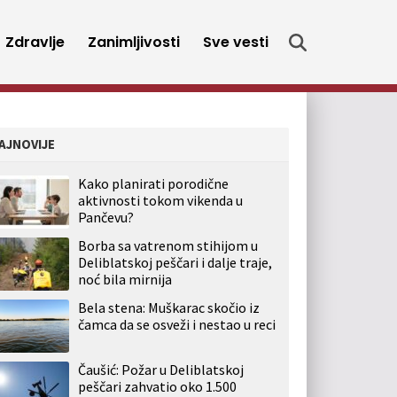
Zdravlje
Zanimljivosti
Sve vesti
AJNOVIJE
Kako planirati porodične
aktivnosti tokom vikenda u
Pančevu?
Borba sa vatrenom stihijom u
Deliblatskoj peščari i dalje traje,
noć bila mirnija
Bela stena: Muškarac skočio iz
čamca da se osveži i nestao u reci
Čaušić: Požar u Deliblatskoj
peščari zahvatio oko 1.500