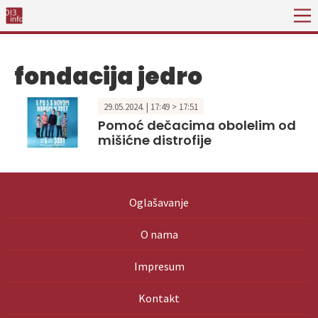
fondacija jedro
29.05.2024. | 17:49 > 17:51
Pomoć dečacima obolelim od
mišićne distrofije
Oglašavanje
O nama
Impresum
Kontakt