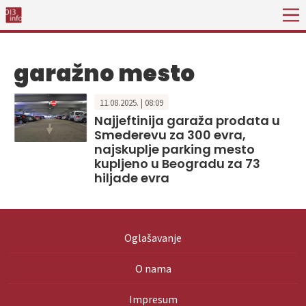
garažno mesto
11.08.2025. | 08:09
Najjeftinija garaža prodata u
Smederevu za 300 evra,
najskuplje parking mesto
kupljeno u Beogradu za 73
hiljade evra
Oglašavanje
O nama
Impresum