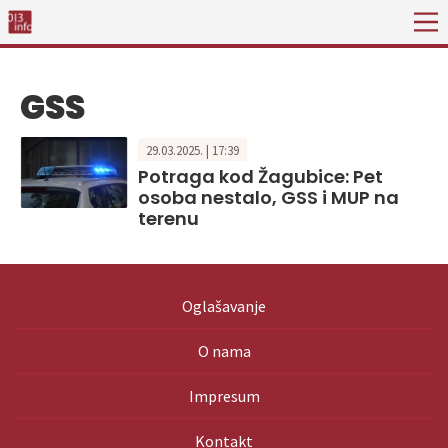
GSS
29.03.2025. | 17:39
Potraga kod Žagubice: Pet
osoba nestalo, GSS i MUP na
terenu
Oglašavanje
O nama
Impresum
Kontakt