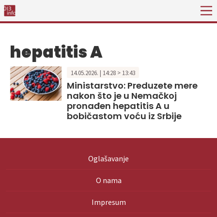
hepatitis A
14.05.2026. | 14:28 > 13:43
Ministarstvo: Preduzete mere
nakon što je u Nemačkoj
pronađen hepatitis A u
bobičastom voću iz Srbije
Oglašavanje
O nama
Impresum