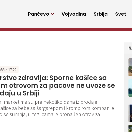
Pančevo
Vojvodina
Srbija
Svet
N
7:53 > 17:22
rstvo zdravlja: Sporne kašice sa
m otrovom za pacove ne uvoze se
daju u Srbiji
im marketima su pre nekoliko dana iz prodaje
ašice za bebe sa šargarepom i krompirom kompanije
o se sumnja, u teglicama je pronađen otrov za