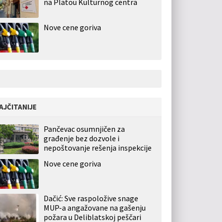
na Platou Kulturnog centra
Nove cene goriva
AJČITANIJE
Pančevac osumnjičen za
građenje bez dozvole i
nepoštovanje rešenja inspekcije
Nove cene goriva
Dačić: Sve raspoložive snage
MUP-a angažovane na gašenju
požara u Deliblatskoj peščari