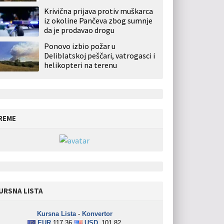
Krivična prijava protiv muškarca
iz okoline Pančeva zbog sumnje
da je prodavao drogu
Ponovo izbio požar u
Deliblatskoj peščari, vatrogasci i
helikopteri na terenu
REME
URSNA LISTA