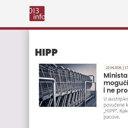
HIPP
22.04.2026. | 1
Minista
mogući
i ne pro
U austrijsk
povučene k
„HIPP“. Kak
pacove.