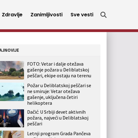
Zdravlje
Zanimljivosti
Sve vesti
AJNOVIJE
FOTO: Vetar i dalje otežava
gašenje požara u Deliblatskoj
peščari, ekipe ostaju na terenu
Požar u Deliblatskoj peščari se
ne smiruje: Vetar otežava
gašenje, uključena četiri
helikoptera
Dačić: U Srbiji devet aktivnih
požara, najveći u Deliblatskoj
peščari
Letnji program Grada Pančeva