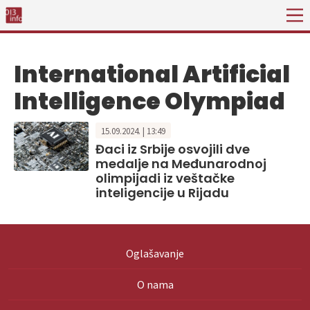
International Artificial
Intelligence Olympiad
15.09.2024. | 13:49
Đaci iz Srbije osvojili dve
medalje na Međunarodnoj
olimpijadi iz veštačke
inteligencije u Rijadu
Oglašavanje
O nama