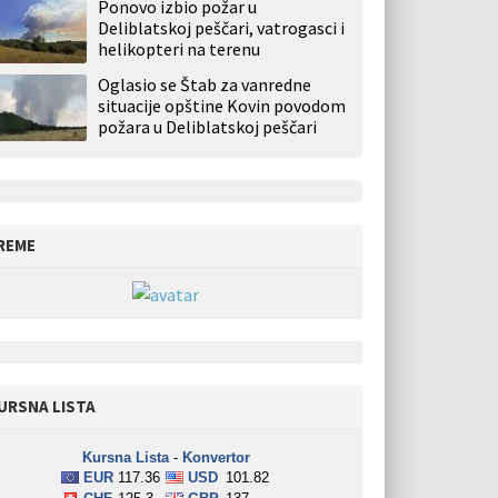
Ponovo izbio požar u
Deliblatskoj peščari, vatrogasci i
helikopteri na terenu
Oglasio se Štab za vanredne
situacije opštine Kovin povodom
požara u Deliblatskoj peščari
REME
URSNA LISTA