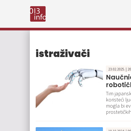
istraživači
23.02.2025. | 2
Naučnic
robotič
Tim japansk
koristeći lj
mogla bi ev
prostetički