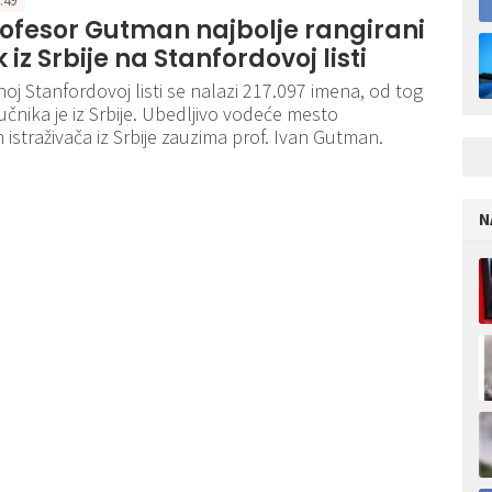
6:49
rofesor Gutman najbolje rangirani
 iz Srbije na Stanfordovoj listi
noj Stanfordovoj listi se nalazi 217.097 imena, od tog
učnika je iz Srbije. Ubedljivo vodeće mesto
ih istraživača iz Srbije zauzima prof. Ivan Gutman.
N