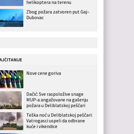
helikoptera na terenu
Zbog požara zatvoren put Gaj–
Dubovac
AJČITANIJE
Nove cene goriva
Dačić: Sve raspoložive snage
MUP-a angažovane na gašenju
požara u Deliblatskoj peščari
Teška noć u Deliblatskoj peščari:
Vatrogasci uspeli da odbrane
kuće i vikendice