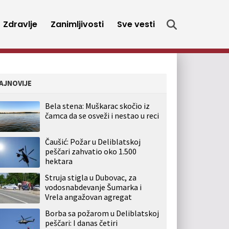
Zdravlje
Zanimljivosti
Sve vesti
AJNOVIJE
Bela stena: Muškarac skočio iz
čamca da se osveži i nestao u reci
Čaušić: Požar u Deliblatskoj
peščari zahvatio oko 1.500
hektara
Struja stigla u Dubovac, za
vodosnabdevanje Šumarka i
Vrela angažovan agregat
Borba sa požarom u Deliblatskoj
peščari: I danas četiri