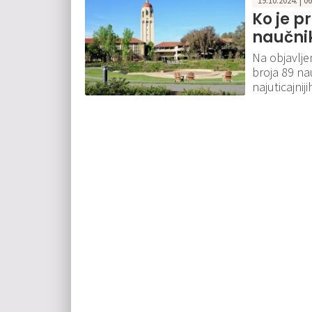
19.10.2024. | 0
Ko je p
naučnik
Na objavlje
broja 89 na
najuticajnij