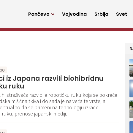
Pančevo
Vojvodina
Srbija
Svet
N
0:09
i iz Japana razvili biohibridnu
ku ruku
ih istraživača razvio je robotičku ruku koja se pokreće
udska mišićna tkiva i do sada je najveća te vrste, a
entualno da se primeni na tehnologiju izrade
h ruku, prenose japanski mediji.