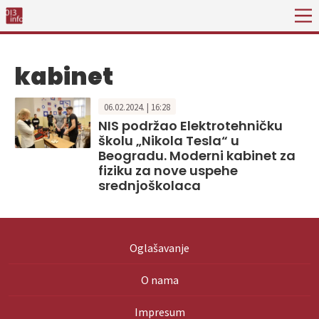
kabinet
06.02.2024. | 16:28
NIS podržao Elektrotehničku
školu „Nikola Tesla“ u
Beogradu. Moderni kabinet za
fiziku za nove uspehe
srednjoškolaca
Oglašavanje
O nama
Impresum