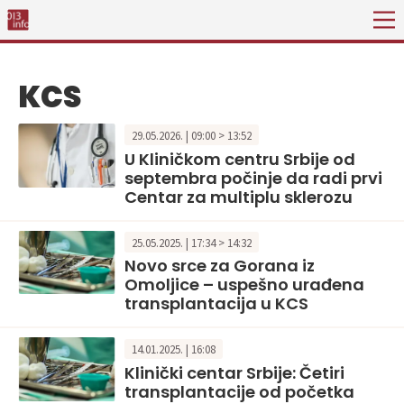
KCS
29.05.2026. | 09:00 > 13:52
U Kliničkom centru Srbije od
septembra počinje da radi prvi
Centar za multiplu sklerozu
25.05.2025. | 17:34 > 14:32
Novo srce za Gorana iz
Omoljice – uspešno urađena
transplantacija u KCS
14.01.2025. | 16:08
Klinički centar Srbije: Četiri
transplantacije od početka