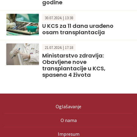
godine
30.07.2024. | 13:38
U KCS za 11 dana urađeno
osam transplantacija
21.07.2024. | 17:18
Ministarstvo zdravlja:
Obavljene nove
transplantacije u KCS,
spasena 4 života
Oglašavanje
O nama
Impresum