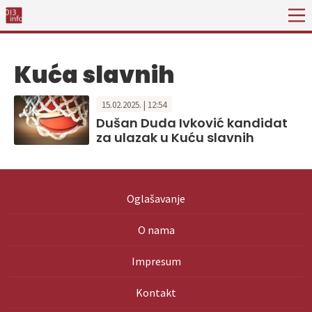
Kuća slavnih
15.02.2025. | 12:54
Dušan Duda Ivković kandidat
za ulazak u Kuću slavnih
Oglašavanje
O nama
Impresum
Kontakt