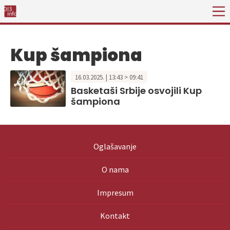
Kup šampiona
16.03.2025. | 13:43 > 09:41
Basketaši Srbije osvojili Kup
šampiona
Oglašavanje
O nama
Impresum
Kontakt