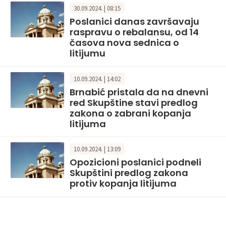
30.09.2024. | 08:15
Poslanici danas završavaju
raspravu o rebalansu, od 14
časova nova sednica o
litijumu
10.09.2024. | 14:02
Brnabić pristala da na dnevni
red Skupštine stavi predlog
zakona o zabrani kopanja
litijuma
10.09.2024. | 13:09
Opozicioni poslanici podneli
Skupštini predlog zakona
protiv kopanja litijuma