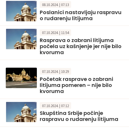
08.10.2024. | 07:13
Poslanici nastavljaju raspravu
o rudarenju litijuma
07.10.2024. | 11:54
Rasprava o zabrani litijuma
počela uz kašnjenje jer nije bilo
kvoruma
07.10.2024. | 10:29
Početak rasprave o zabrani
litijuma pomeren – nije bilo
kvoruma
07.10.2024. | 07:12
Skupština Srbije počinje
raspravu o rudarenju litijuma