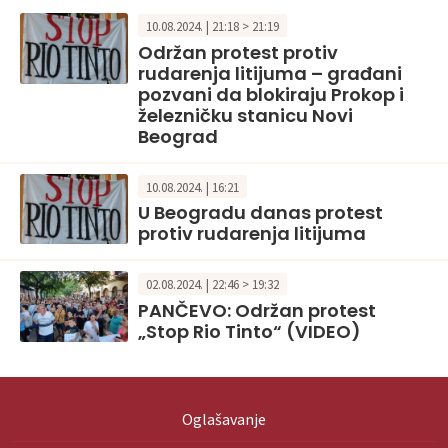
10.08.2024. | 21:18 > 21:19
Održan protest protiv
rudarenja litijuma – građani
pozvani da blokiraju Prokop i
železničku stanicu Novi
Beograd
10.08.2024. | 16:21
U Beogradu danas protest
protiv rudarenja litijuma
02.08.2024. | 22:46 > 19:32
PANČEVO: Održan protest
„Stop Rio Tinto“ (VIDEO)
Oglašavanje