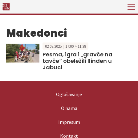
Makedonci
02.08.2025. | 17:00 > 11:38
Pesma, igra i „gravče na
tavče“ obeležili Ilinden u
Jabuci
Oglašavanje
O nama
Impresum
Kontakt