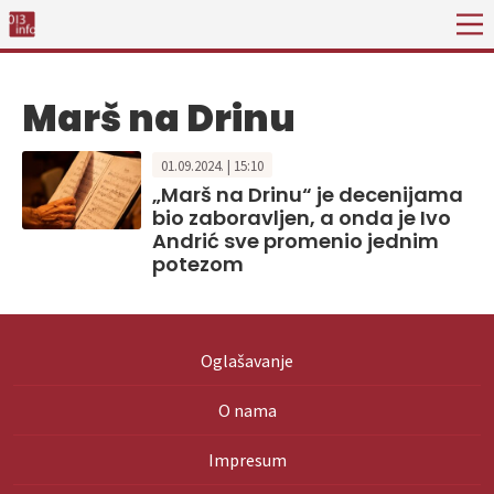
Marš na Drinu
01.09.2024. | 15:10
„Marš na Drinu“ je decenijama
bio zaboravljen, a onda je Ivo
Andrić sve promenio jednim
potezom
Oglašavanje
O nama
Impresum