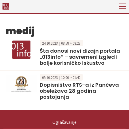
medij
24.10.2023. | 08:58 > 08:28
Šta donosi novi dizajn portala
„013info“ – savremeni izgled i
bolje korisničko iskustvo
05.10.2023. | 10:00 > 21:40
Dopisništvo RTS-a iz Pančeva
obeležava 28 godina
postojanja
Oglašavanje