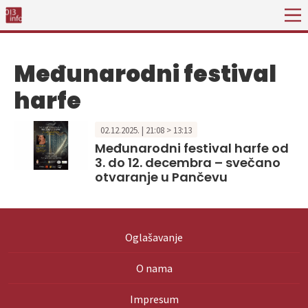
Međunarodni festival
harfe
02.12.2025. | 21:08 > 13:13
Međunarodni festival harfe od
3. do 12. decembra – svečano
otvaranje u Pančevu
Oglašavanje
O nama
Impresum