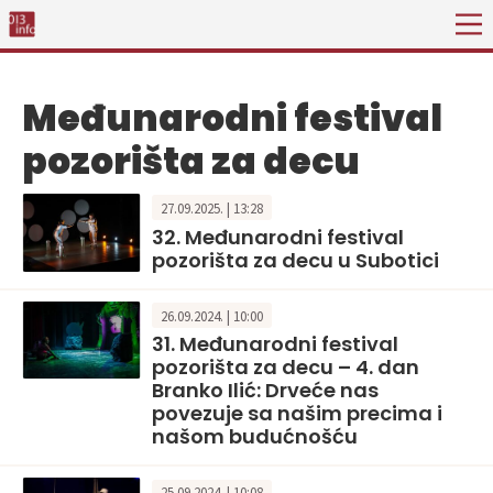
Međunarodni festival
pozorišta za decu
27.09.2025. | 13:28
32. Međunarodni festival
pozorišta za decu u Subotici
26.09.2024. | 10:00
31. Međunarodni festival
pozorišta za decu – 4. dan
Branko Ilić: Drveće nas
povezuje sa našim precima i
našom budućnošću
25.09.2024. | 10:08