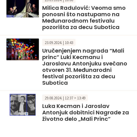
Milica Radulović: Veoma smo
ponosni što nastupamo na
Međunarodnom festivalu
pozorišta za decu Subotica
23.09.2024. | 10:43
Uručenjenjem nagrada “Mali
princ” Luki Kecmanu i
Jaroslavu Antonjuku svečano
otvoren 31. Međunarodni
festival pozorišta za decu
Subotica
29.08.2024. | 12:37 > 13:49
Luka Kecman i Jaroslav
Antonjuk dobitnici Nagrade za
životno delo „Mali Princ”