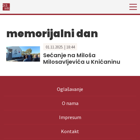
memorijalni dan
01.11.2025. | 18:44
Sećanje na Miloša
Milosavljevića u Knićaninu
Oglašavanje
O nama
Impresum
Kontakt