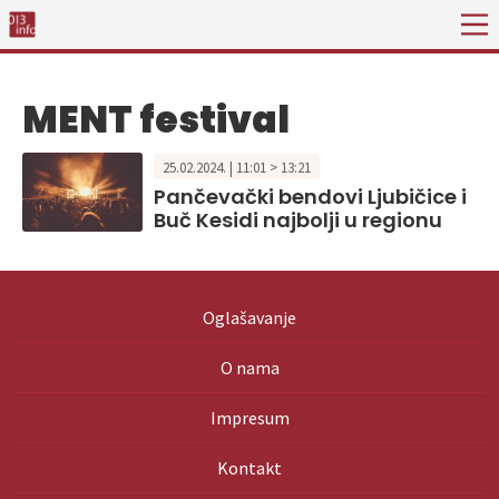
MENT festival
25.02.2024. | 11:01 > 13:21
Pančevački bendovi Ljubičice i
Buč Kesidi najbolji u regionu
Oglašavanje
O nama
Impresum
Kontakt