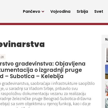
Pančevo
Vojvodina
Srbija
Svet
N
evinarstva
4:20
rstvo građevinstva: Objavljena
umentacija o izgradnji pruge
 – Subotica – Kelebija
o građevinarstva, saobraćaja i infrastrukture saopštilo
je, u saradnji sa Vladom Srbije, pribavilo svu
 raspoloživu dokumentaciju vezanu za realizaciju
gradnje železničke pruge Beograd-Subotica-državna
ebija) sa svim objektima u njenoj funkciji, kao i da je