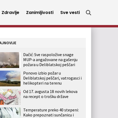
Zdravlje
Zanimljivosti
Sve vesti
AJNOVIJE
Dačić: Sve raspoložive snage
MUP-a angažovane na gašenju
požara u Deliblatskoj peščari
Ponovo izbio požar u
Deliblatskoj peščari, vatrogasci i
helikopteri na terenu
Od 17. avgusta 18 novih lekova
na recept o trošku države
Temperature preko 40 stepeni:
Kako prepoznati sunčanicu i