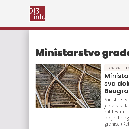
Ministarstvo građ
02.02.2025. | 1
Minista
sva dok
Beograd
Ministarstv
je danas da 
zahtevanu i
projekta iz
granica (Kel