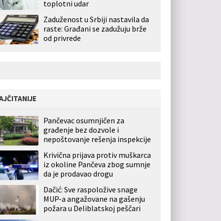
toplotni udar
Zaduženost u Srbiji nastavila da
raste: Građani se zadužuju brže
od privrede
AJČITANIJE
Pančevac osumnjičen za
građenje bez dozvole i
nepoštovanje rešenja inspekcije
Krivična prijava protiv muškarca
iz okoline Pančeva zbog sumnje
da je prodavao drogu
Dačić: Sve raspoložive snage
MUP-a angažovane na gašenju
požara u Deliblatskoj peščari