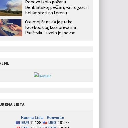
Ponovo izbio požar u
Deliblatskoj peščari, vatrogasci i
helikopteri na terenu
Osumnjičena da je preko
Facebook oglasa prevarila
Pančevku i uzela joj novac
REME
URSNA LISTA