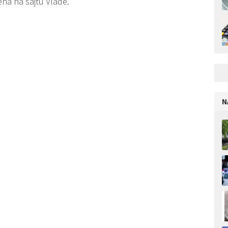
ena na sajtu Vlade.
N