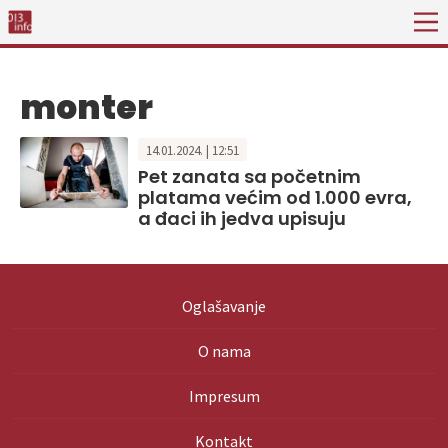
monter
14.01.2024. | 12:51
Pet zanata sa početnim
platama većim od 1.000 evra,
a đaci ih jedva upisuju
Oglašavanje
O nama
Impresum
Kontakt