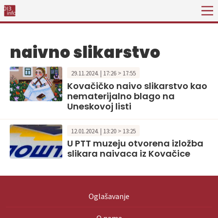
naivno slikarstvo
29.11.2024. | 17:26 > 17:55
Kovačičko naivo slikarstvo kao
nematerijalno blago na
Uneskovoj listi
12.01.2024. | 13:20 > 13:25
U PTT muzeju otvorena izložba
slikara naivaca iz Kovačice
Oglašavanje