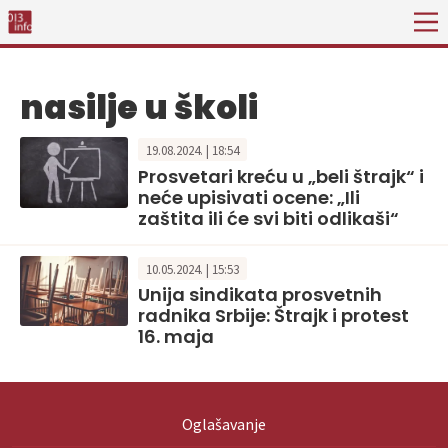
nasilje u školi
19.08.2024. | 18:54
Prosvetari kreću u „beli štrajk“ i
neće upisivati ocene: „Ili
zaštita ili će svi biti odlikaši“
10.05.2024. | 15:53
Unija sindikata prosvetnih
radnika Srbije: Štrajk i protest
16. maja
Oglašavanje