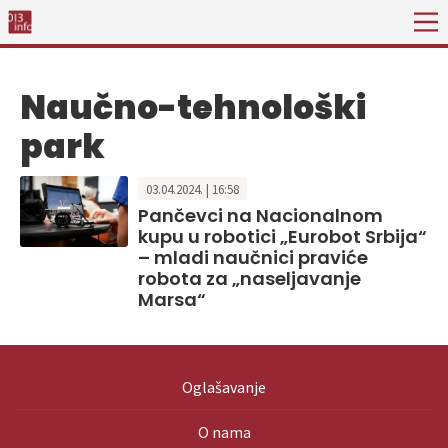
Naučno-tehnološki
park
03.04.2024. | 16:58
Pančevci na Nacionalnom
kupu u robotici „Eurobot Srbija“
– mladi naučnici praviće
robota za „naseljavanje
Marsa“
Oglašavanje
O nama