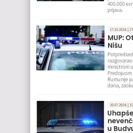
400.000 evr
prijava.
17.10.2024. | 1
MUP: O
Nišu
Potpredsedn
razgovarao
ministrom 
Predojuom i
Rumunije pr
dana, zaok
20.07.2024. | 1
Uhapše
nevenč
u Budv