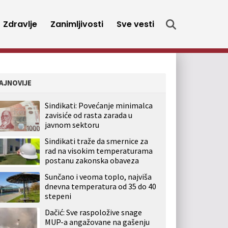
Zdravlje
Zanimljivosti
Sve vesti
AJNOVIJE
Sindikati: Povećanje minimalca
zavisiće od rasta zarada u
javnom sektoru
Sindikati traže da smernice za
rad na visokim temperaturama
postanu zakonska obaveza
Sunčano i veoma toplo, najviša
dnevna temperatura od 35 do 40
stepeni
Dačić: Sve raspoložive snage
MUP-a angažovane na gašenju