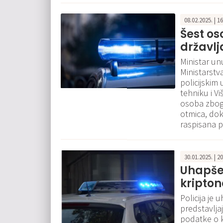
08.02.2025. | 1
Šest o
državlj
Ministar unu
Ministarstv
policijskim
tehniku i V
osoba zbog 
otmica, dok
raspisana p
30.01.2025. | 2
Uhapšen
kripton
Policija je
predstavljaj
podatke o 