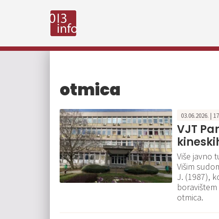
otmica
03.06.2026. | 1
VJT Pan
kineski
Više javno 
Višim sudom
J. (1987), k
boravištem 
otmica.