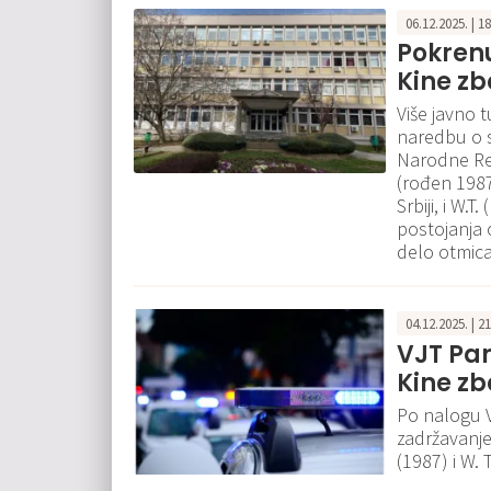
06.12.2025. | 1
Pokrenu
Kine zb
Više javno 
naredbu o s
Narodne Rep
(rođen 1987
Srbiji, i W.
postojanja o
delo otmica,
04.12.2025. | 2
VJT Pan
Kine zb
Po nalogu V
zadržavanje 
(1987) i W.