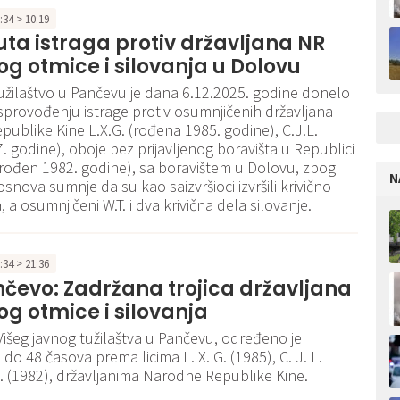
8:34 > 10:19
ta istraga protiv državljana NR
og otmice i silovanja u Dolovu
tužilaštvo u Pančevu je dana 6.12.2025. godine donelo
provođenju istrage protiv osumnjičenih državljana
ublike Kine L.X.G. (rođena 1985. godine), C.J.L.
. godine), oboje bez prijavljenog boravišta u Republici
T. (rođen 1982. godine), sa boravištem u Dolovu, zbog
N
snova sumnje da su kao saizvršioci izvršili krivično
 a osumnjičeni W.T. i dva krivična dela silovanje.
1:34 > 21:36
čevo: Zadržana trojica državljana
og otmice i silovanja
išeg javnog tužilaštva u Pančevu, određeno je
do 48 časova prema licima L. X. G. (1985), C. J. L.
 T. (1982), državljanima Narodne Republike Kine.