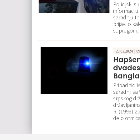
Policijski 
informacij
saradnju In
prijavilo k
suprugom, s
29.03.2024. | 0
Hapšen
dvades
Bangla
Pripadnici 
saradnji sa
srpskog drža
državljanin
R. (1993) z
delo otmica