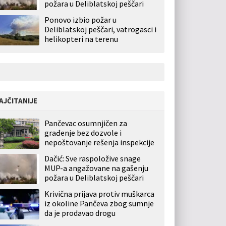
požara u Deliblatskoj peščari
Ponovo izbio požar u
Deliblatskoj peščari, vatrogasci i
helikopteri na terenu
AJČITANIJE
Pančevac osumnjičen za
građenje bez dozvole i
nepoštovanje rešenja inspekcije
Dačić: Sve raspoložive snage
MUP-a angažovane na gašenju
požara u Deliblatskoj peščari
Krivična prijava protiv muškarca
iz okoline Pančeva zbog sumnje
da je prodavao drogu