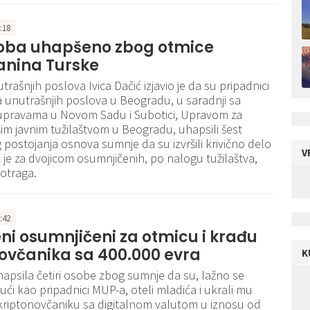
6:18
soba uhapšeno zbog otmice
anina Turske
trašnjih poslova Ivica Dačić izjavio je da su pripadnici
a unutrašnjih poslova u Beogradu, u saradnji sa
 upravama u Novom Sadu i Subotici, Upravom za
išim javnim tužilaštvom u Beogradu, uhapsili šest
postojanja osnova sumnje da su izvršili krivično delo
V
 je za dvojicom osumnjičenih, po nalogu tužilaštva,
otraga.
0:42
i osumnjičeni za otmicu i krađu
ovčanika sa 400.000 evra
K
 uhapsila četiri osobe zbog sumnje da su, lažno se
ući kao pripadnici MUP-a, oteli mladića i ukrali mu
kriptonovčaniku sa digitalnom valutom u iznosu od