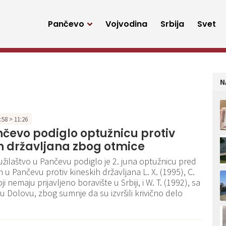
Pančevo
Vojvodina
Srbija
Svet
N
7:58 > 11:26
čevo podiglo optužnicu protiv
h državljana zbog otmice
tužilaštvo u Pančevu podiglo je 2. juna optužnicu pred
 u Pančevu protiv kineskih državljana L. X. (1995), C.
oji nemaju prijavljeno boravište u Srbiji, i W. T. (1992), sa
u Dolovu, zbog sumnje da su izvršili krivično delo