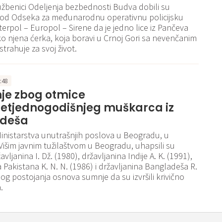
službenici Odeljenja bezbednosti Budva dobili su
u od Odseka za međunarodnu operativnu policijsku
terpol – Europol – Sirene da je jedno lice iz Pančeva
ako njena ćerka, koja boravi u Crnoj Gori sa nevenčanim
trahuje za svoj život.
9:48
je zbog otmice
etjednogodišnjeg muškarca iz
deša
Ministarstva unutrašnjih poslova u Beogradu, u
 Višim javnim tužilaštvom u Beogradu, uhapsili su
vljanina I. Dž. (1980), državljanina Indije A. K. (1991),
a Pakistana K. N. N. (1986) i državljanina Bangladeša R.
bog postojanja osnova sumnje da su izvršili krivično
.