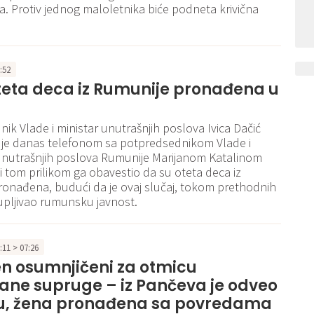
a. Protiv jednog maloletnika biće podneta krivična
7:52
teta deca iz Rumunije pronađena u
ik Vlade i ministar unutrašnjih poslova Ivica Dačić
 je danas telefonom sa potpredsednikom Vlade i
unutrašnjih poslova Rumunije Marijanom Katalinom
 tom prilikom ga obavestio da su oteta deca iz
onađena, budući da je ovaj slučaj, tokom prethodnih
upljivao rumunsku javnost.
5:11 > 07:26
n osumnjičeni za otmicu
ane supruge – iz Pančeva je odveo
u, žena pronađena sa povredama