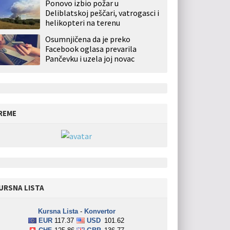
Ponovo izbio požar u
Deliblatskoj peščari, vatrogasci i
helikopteri na terenu
Osumnjičena da je preko
Facebook oglasa prevarila
Pančevku i uzela joj novac
REME
URSNA LISTA